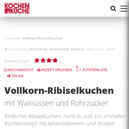
Direkt
zum
Inhalt
Startseite
-
Vollkorn-Ribiselkuchen
KATEGORIE(N):
MUTTERTAG
NACHSPEISEN
RIBISELN
/
#
REZEPT-NR.:
16471
Bewertungen
KOCHANSICHT
REZEPT DRUCKEN
ZUTATENLISTE
TEILEN
Vollkorn-Ribiselkuchen
mit Walnüssen und Rohrzucker
Einfacher Ribiselkuchen, nicht zu süß. Ein schnelles
Kuchenrezept mit Johannisbeeren und Nüssen.