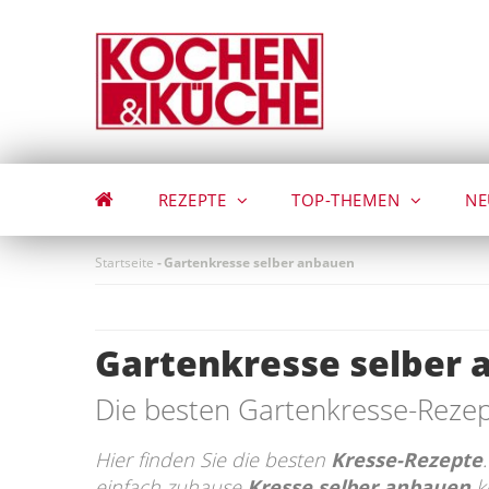
Direkt
zum
Inhalt
REZEPTE
TOP-THEMEN
NE
Startseite
-
Gartenkresse selber anbauen
Gartenkresse selber
Die besten Gartenkresse-Reze
Hier finden Sie die besten
Kresse-Rezepte
einfach zuhause
Kresse selber anbauen
k