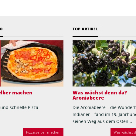
EO
TOP ARTIKEL
selber machen
Was wächst denn da?
Aroniabeere
 und schnelle Pizza
Die Aroniabeere – die Wunder
Indianer – fand im 19. Jahrhun
seinen Weg aus dem Osten...
Pizza selber machen
Was wächst de