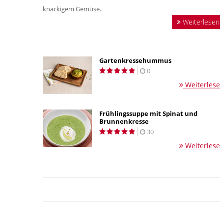
knackigem Gemüse.
Weiterlesen
Gartenkressehummus
0
Weiterles
Frühlingssuppe mit Spinat und
Brunnenkresse
30
Weiterles