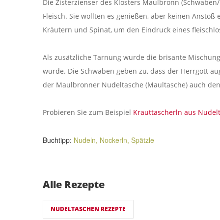
Die Zisterzienser des Klosters Maulbronn (Schwaben/
Fleisch. Sie wollten es genießen, aber keinen Anstoß 
Kräutern und Spinat, um den Eindruck eines fleischl
Als zusätzliche Tarnung wurde die brisante Mischung i
wurde. Die Schwaben geben zu, dass der Herrgott au
der Maulbronner Nudeltasche (Maultasche) auch den
Probieren Sie zum Beispiel
Krauttascherln aus Nudelt
Buchtipp:
Nudeln, Nockerln, Spätzle
Alle Rezepte
NUDELTASCHEN REZEPTE