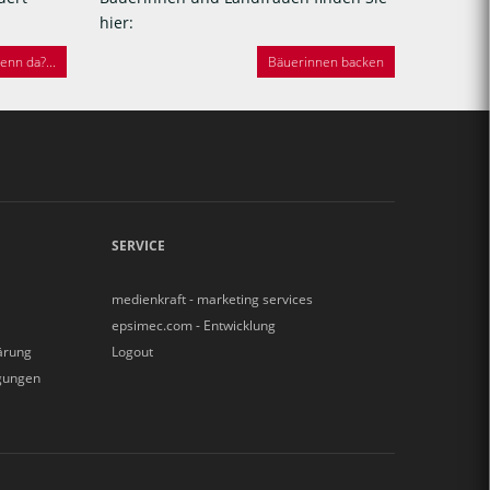
hier:
nn da?...
Bäuerinnen backen
SERVICE
medienkraft - marketing services
epsimec.com - Entwicklung
ärung
Logout
gungen