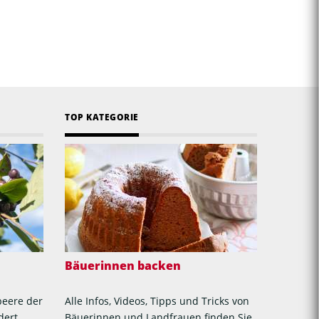
TOP KATEGORIE
Bäuerinnen backen
beere der
Alle Infos, Videos, Tipps und Tricks von
dert
Bäuerinnen und Landfrauen finden Sie