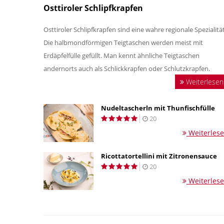
Osttiroler Schlipfkrapfen
Osttiroler Schlipfkrapfen sind eine wahre regionale Spezialität
Die halbmondförmigen Teigtaschen werden meist mit
Erdäpfelfülle gefüllt. Man kennt ähnliche Teigtaschen
andernorts auch als Schlickkrapfen oder Schlutzkrapfen.
Weiterlesen
Nudeltascherln mit Thunfischfülle
20
Weiterles
Ricottatortellini mit Zitronensauce
20
Weiterles