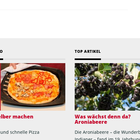
EO
TOP ARTIKEL
selber machen
Was wächst denn da?
Aroniabeere
 und schnelle Pizza
Die Aroniabeere – die Wunder
Indianer – fand im 19. Jahrhun