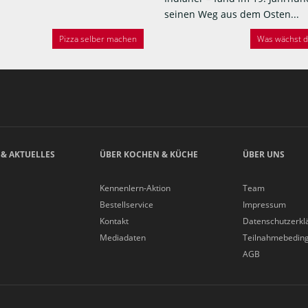
seinen Weg aus dem Osten...
Pizza selber machen
Was wächst de
 & AKTUELLES
ÜBER KOCHEN & KÜCHE
ÜBER UNS
Kennenlern-Aktion
Team
Bestellservice
Impressum
Kontakt
Datenschutzerkl
Mediadaten
Teilnahmebedin
AGB