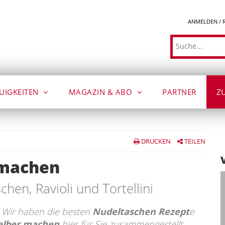
ANMELDEN / 
Suche
UIGKEITEN
MAGAZIN & ABO
PARTNER
Z
DRUCKEN
TEILEN
 machen
hen, Ravioli und Tortellini
 Wir haben die besten
Nudeltaschen Rezept
e
elber machen
hier für Sie zusammengestellt.