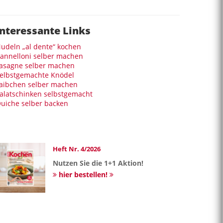
Interessante Links
udeln „al dente“ kochen
annelloni selber machen
asagne selber machen
elbstgemachte Knödel
aibchen selber machen
alatschinken selbstgemacht
uiche selber backen
Heft Nr. 4/2026
Nutzen Sie die 1+1 Aktion!
hier bestellen!