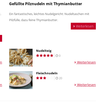
Gefüllte Pilznudeln mit Thymianbutter
.
Ein fantastisches, leichtes Nudelgericht: Nudeltaschen mit
Pilzfülle, dazu feine Thymianbutter.
Weiterlesen
Nudelteig
0
en
Weiterlesen
Fleischnudeln
20
en
Weiterlesen