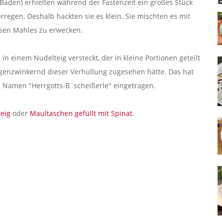
Baden) erhielten während der Fastenzeit ein großes Stück
erregen. Deshalb hackten sie es klein. Sie mischten es mit
osen Mahles zu erwecken.
n einem Nudelteig versteckt, der in kleine Portionen geteilt
genzwinkernd dieser Verhüllung zugesehen hätte. Das hat
 Namen "Herrgotts-B´scheißerle" eingetragen.
eig
oder
Maultaschen gefüllt mit Spinat
.