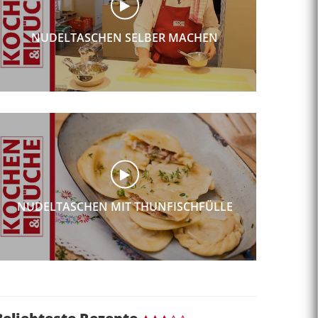
NUDELTASCHEN SELBER MACHEN
NUDELTASCHEN MIT THUNFISCHFÜLLE