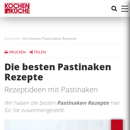
Direkt
zum
Inhalt
Startseite
-
Die besten Pastinaken Rezepte
DRUCKEN
TEILEN
Die besten Pastinaken
Rezepte
Rezeptideen mit Pastinaken
Wir haben die besten
Pastinaken Rezepte
hier
für Sie zusammengestellt.