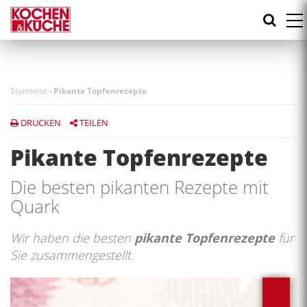
Direkt
zum
Inhalt
Startseite
-
Pikante Topfenrezepte
DRUCKEN
TEILEN
Pikante Topfenrezepte
Die besten pikanten Rezepte mit
Quark
Wir haben die besten
pikante Topfenrezepte
für
Sie zusammengestellt.