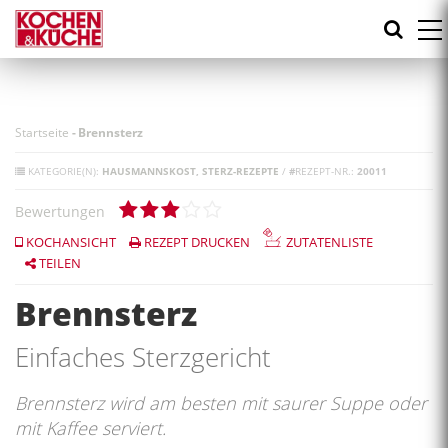
Direkt
zum
Inhalt
Startseite
-
Brennsterz
KATEGORIE(N):
HAUSMANNSKOST
STERZ-REZEPTE
/
#
REZEPT-NR.:
20011
Bewertungen
KOCHANSICHT
REZEPT DRUCKEN
ZUTATENLISTE
TEILEN
Brennsterz
Einfaches Sterzgericht
Brennsterz wird am besten mit saurer Suppe oder
mit Kaffee serviert.