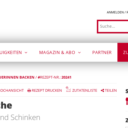
ANMELDEN / 
Suche
UIGKEITEN
MAGAZIN & ABO
PARTNER
Z
UERINNEN BACKEN
/
#
REZEPT-NR.:
20241
OCHANSICHT
REZEPT DRUCKEN
ZUTATENLISTE
TEILEN
che
und Schinken