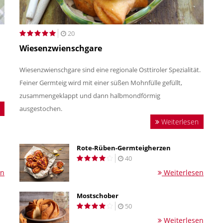
20
Wiesenzwienschgare
Wiesenzwienschgare sind eine regionale Osttiroler Spezialität.
Feiner Germteig wird mit einer süßen Mohnfülle gefüllt,
zusammengeklappt und dann halbmondförmig
ausgestochen.
Weiterlesen
Rote-Rüben-Germteigherzen
40
en
Weiterlesen
Mostschober
50
Weiterlesen