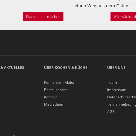
seinen Weg aus dem Osten...
Pizza selber machen
Was wächst de
 & AKTUELLES
ÜBER KOCHEN & KÜCHE
ÜBER UNS
Kennenlern-Aktion
Team
Bestellservice
Impressum
Kontakt
Datenschutzerkl
Mediadaten
Teilnahmebedin
AGB