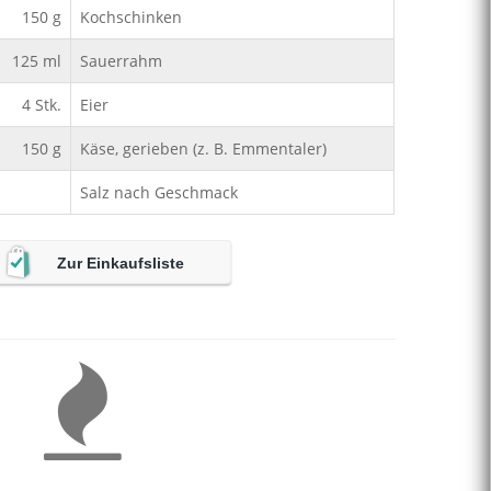
150
g
Kochschinken
125
ml
Sauerrahm
4
Stk.
Eier
150
g
Käse, gerieben (z. B. Emmentaler)
Salz nach Geschmack
Zur Einkaufsliste