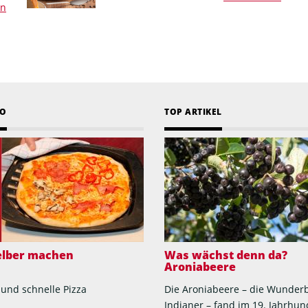
en
EO
TOP ARTIKEL
selber machen
Was wächst denn da?
Aroniabeere
 und schnelle Pizza
Die Aroniabeere – die Wunder
Indianer – fand im 19. Jahrhun