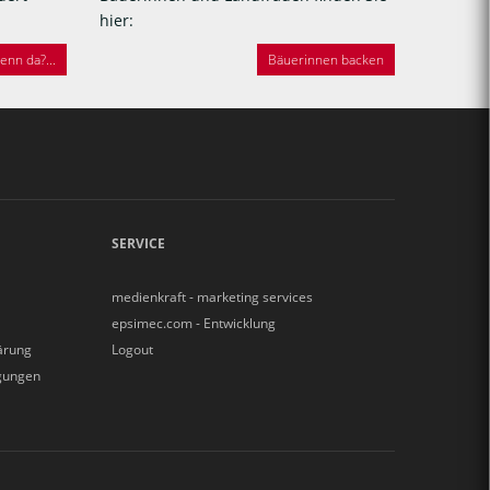
hier:
nn da?...
Bäuerinnen backen
SERVICE
medienkraft - marketing services
epsimec.com - Entwicklung
ärung
Logout
gungen