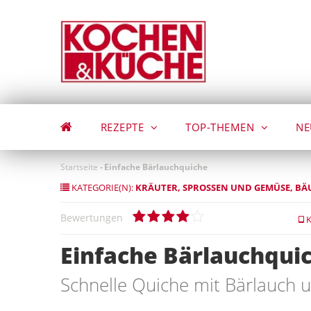
Direkt
zum
Inhalt
REZEPTE
TOP-THEMEN
NE
Startseite
-
Einfache Bärlauchquiche
KATEGORIE(N):
KRÄUTER, SPROSSEN UND GEMÜSE
BÄ
Bewertungen
K
Einfache Bärlauchqui
Schnelle Quiche mit Bärlauch 