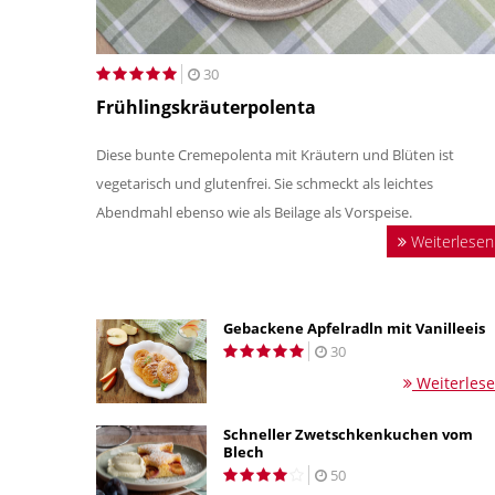
30
Frühlingskräuterpolenta
Diese bunte Cremepolenta mit Kräutern und Blüten ist
vegetarisch und glutenfrei. Sie schmeckt als leichtes
Abendmahl ebenso wie als Beilage als Vorspeise.
Weiterlesen
Gebackene Apfelradln mit Vanilleeis
30
Weiterles
Schneller Zwetschkenkuchen vom
Blech
50