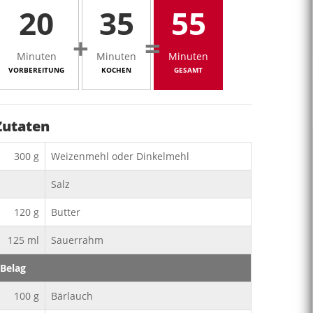
20
35
55
+
=
Minuten
Minuten
Minuten
VORBEREITUNG
KOCHEN
GESAMT
Zutaten
300
g
Weizenmehl oder Dinkelmehl
Salz
120
g
Butter
125
ml
Sauerrahm
Belag
100
g
Bärlauch