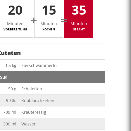
20
15
35
+
=
Minuten
Minuten
Minuten
VORBEREITUNG
KOCHEN
GESAMT
Zutaten
1,5
kg
Eierschwammerln
Sud
150
g
Schalotten
5
Stk.
Knoblauchzehen
700
ml
Kräuteressig
300
ml
Wasser