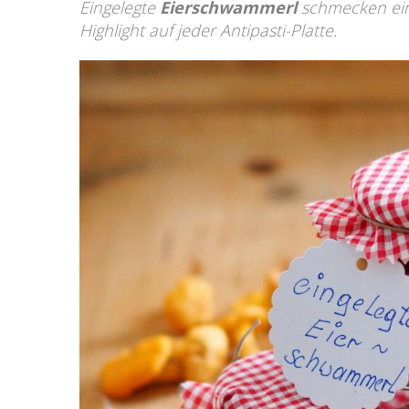
Eingelegte
Eierschwammerl
schmecken einf
Highlight auf jeder Antipasti-Platte.