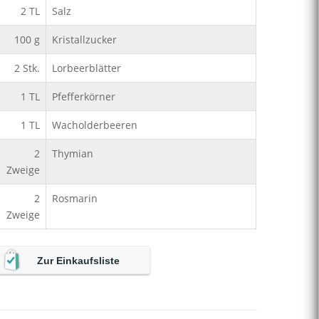
2
TL
Salz
100
g
Kristallzucker
2
Stk.
Lorbeerblätter
1
TL
Pfefferkörner
1
TL
Wacholderbeeren
2
Thymian
Zweige
2
Rosmarin
Zweige
Zur Einkaufsliste