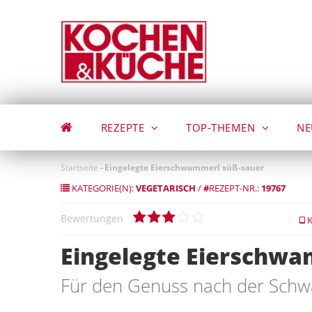
Direkt
zum
Inhalt
REZEPTE
TOP-THEMEN
NE
Startseite
-
Eingelegte Eierschwammerl süß-sauer
KATEGORIE(N):
VEGETARISCH
/
#
REZEPT-NR.:
19767
Bewertungen
K
Eingelegte Eierschwa
Für den Genuss nach der Sch