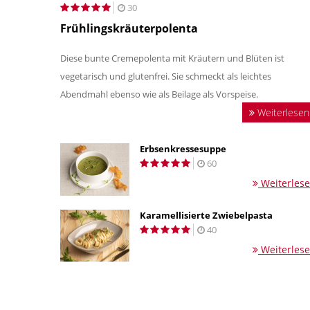
30
Frühlingskräuterpolenta
Diese bunte Cremepolenta mit Kräutern und Blüten ist
vegetarisch und glutenfrei. Sie schmeckt als leichtes
Abendmahl ebenso wie als Beilage als Vorspeise.
Weiterlesen
Erbsenkressesuppe
60
Weiterles
Karamellisierte Zwiebelpasta
40
Weiterles