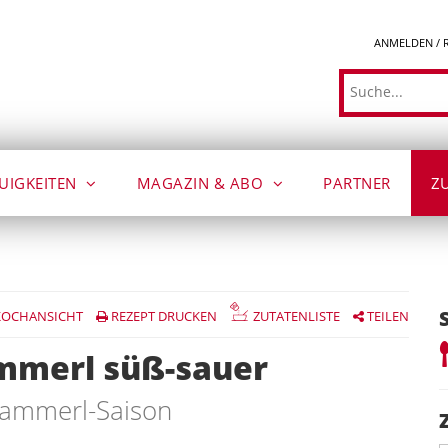
ANMELDEN / 
Suche
UIGKEITEN
MAGAZIN & ABO
PARTNER
Z
OCHANSICHT
REZEPT DRUCKEN
ZUTATENLISTE
TEILEN
mmerl süß-sauer
wammerl-Saison