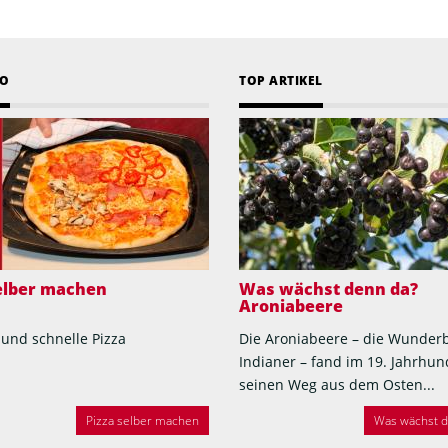
EO
TOP ARTIKEL
selber machen
Was wächst denn da?
Aroniabeere
 und schnelle Pizza
Die Aroniabeere – die Wunder
Indianer – fand im 19. Jahrhun
seinen Weg aus dem Osten...
Pizza selber machen
Was wächst de