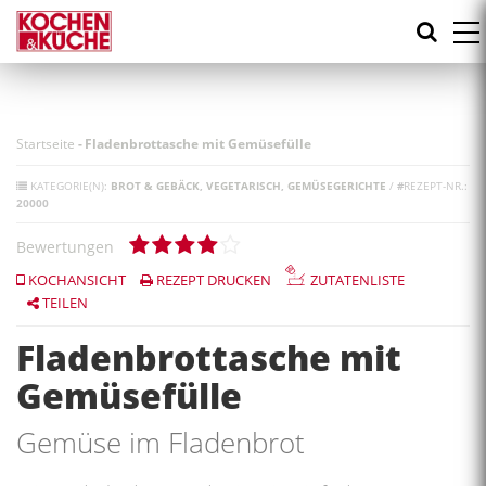
Direkt
zum
Inhalt
Startseite
-
Fladenbrottasche mit Gemüsefülle
KATEGORIE(N):
BROT & GEBÄCK
VEGETARISCH
GEMÜSEGERICHTE
/
#
REZEPT-NR.:
20000
Bewertungen
KOCHANSICHT
REZEPT DRUCKEN
ZUTATENLISTE
TEILEN
Fladenbrottasche mit
Gemüsefülle
Gemüse im Fladenbrot