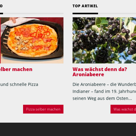
EO
TOP ARTIKEL
selber machen
Was wächst denn da?
Aroniabeere
 und schnelle Pizza
Die Aroniabeere – die Wunder
Indianer – fand im 19. Jahrhun
seinen Weg aus dem Osten...
Pizza selber machen
Was wächst de