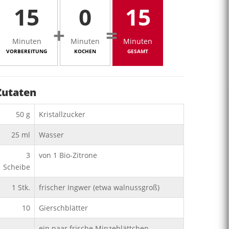
15
0
15
+
=
Minuten
Minuten
Minuten
VORBEREITUNG
KOCHEN
GESAMT
Zutaten
50
g
Kristallzucker
25
ml
Wasser
3
von 1 Bio-Zitrone
Scheibe
1
Stk.
frischer Ingwer (etwa walnussgroß)
10
Gierschblätter
ein paar frische Minzeblättchen