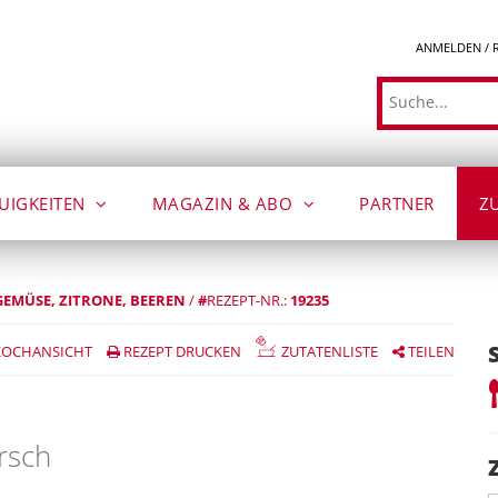
ANMELDEN / 
Suche
UIGKEITEN
MAGAZIN & ABO
PARTNER
Z
GEMÜSE
ZITRONE
BEEREN
/
#
REZEPT-NR.:
19235
OCHANSICHT
REZEPT DRUCKEN
ZUTATENLISTE
TEILEN
rsch