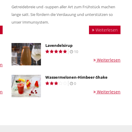
Getreidebreie und -suppen aller Art zum Frühstück machen
lange satt. Sie fördern die Verdauung und unterstützen so
unser Immunsystem.
Weiterlesen
Lavendelsirup
10
Weiterlesen
en
Wassermelonen-Himbeer-Shake
0
en
Weiterlesen