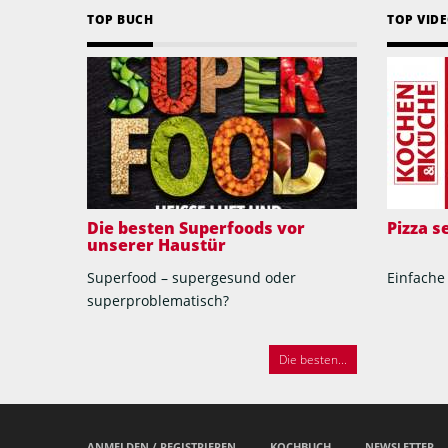
TOP BUCH
TOP VID
Die besten Superfoods vor
Pizza 
unserer Haustür
Superfood – supergesund oder
Einfache
superproblematisch?
Die besten...
ANMELDEN / REGISTRIEREN
KOCHBUCH
NEWSLETTER