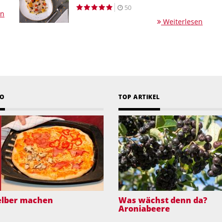
50
en
Weiterlesen
EO
TOP ARTIKEL
selber machen
Was wächst denn da?
Aroniabeere