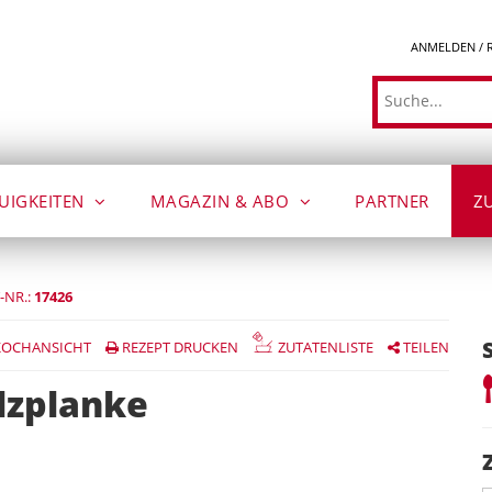
ANMELDEN / 
Suche
UIGKEITEN
MAGAZIN & ABO
PARTNER
Z
-NR.:
17426
OCHANSICHT
REZEPT DRUCKEN
ZUTATENLISTE
TEILEN
lzplanke