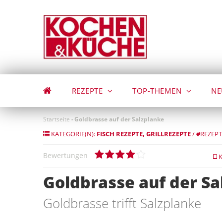
Direkt
zum
Inhalt
REZEPTE
TOP-THEMEN
NE
Startseite
-
Goldbrasse auf der Salzplanke
KATEGORIE(N):
FISCH REZEPTE
GRILLREZEPTE
/
#
REZEPT
Bewertungen
K
Goldbrasse auf der Sa
Goldbrasse trifft Salzplanke