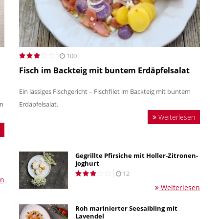
100
Fisch im Backteig mit buntem Erdäpfelsalat
Ein lässiges Fischgericht – Fischfilet im Backteig mit buntem
an
Erdäpfelsalat.
Weiterlesen
Gegrillte Pfirsiche mit Holler-Zitronen-
Joghurt
12
en
Weiterlesen
Roh marinierter Seesaibling mit
Lavendel