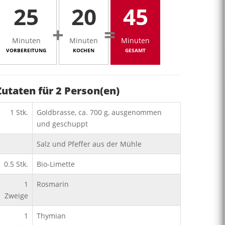
25
20
45
+
=
Minuten
Minuten
Minuten
VORBEREITUNG
KOCHEN
GESAMT
Zutaten für
2
Person(en)
1
Stk.
Goldbrasse, ca. 700 g, ausgenommen
und geschuppt
Salz und Pfeffer aus der Mühle
0.5
Stk.
Bio-Limette
1
Rosmarin
Zweige
1
Thymian