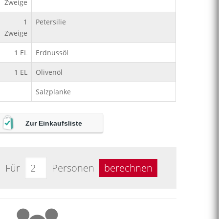
Zweige
1
Petersilie
Zweige
1
EL
Erdnussöl
1
EL
Olivenöl
Salzplanke
Zur Einkaufsliste
Für
Personen
berechnen