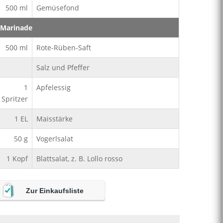
500
ml
Gemüsefond
Marinade
500
ml
Rote-Rüben-Saft
Salz und Pfeffer
1
Apfelessig
Spritzer
1
EL
Maisstärke
50
g
Vogerlsalat
1
Kopf
Blattsalat, z. B. Lollo rosso
Zur Einkaufsliste