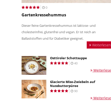
0
Gartenkressehummus
Dieser feine Gartenkressehummus ist laktose- und
cholesterinfrei, glutenfrei und vegan. Er ist reich an
Ballaststoffen und für Diabetiker geeignet.
Weiterlesen
Osttiroler Schottsuppe
40
Weiterles
Glacierte Miso-Zwiebeln auf
Nussbutterpüree
90
Weiterles