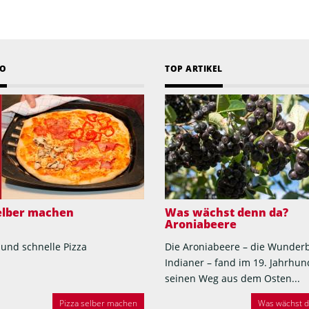
EO
TOP ARTIKEL
selber machen
Was wächst denn da?
Aroniabeere
 und schnelle Pizza
Die Aroniabeere – die Wunder
Indianer – fand im 19. Jahrhun
seinen Weg aus dem Osten...
Pizza selber machen
Was wächst de