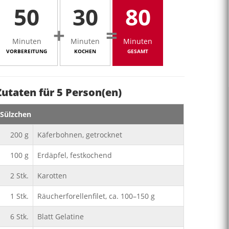
50
30
80
+
=
Minuten
Minuten
Minuten
VORBEREITUNG
KOCHEN
GESAMT
Zutaten für
5
Person(en)
Sülzchen
200
g
Käferbohnen, getrocknet
100
g
Erdäpfel, festkochend
2
Stk.
Karotten
1
Stk.
Räucherforellenfilet, ca. 100–150 g
6
Stk.
Blatt Gelatine