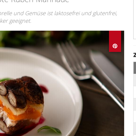
relle und Gemüse ist laktosefrei und glutenfrei,
er geeignet.