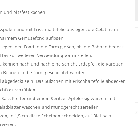
en und bissfest kochen.
pülen und mit Frischhaltefolie auslegen, die Gelatine in
 warmem Gemüsefond auflösen.
 legen, den Fond in die Form gießen, bis die Bohnen bedeckt
d bis zur weiteren Verwendung warm stellen.
, können nach und nach eine Schicht Erdäpfel, die Karotten,
hen Bohnen in die Form geschichtet werden.
d abgedeckt sein. Das Sülzchen mit Frischhaltefolie abdecken
ht) durchkühlen.
Salz, Pfeffer und einem Spritzer Apfelessig würzen, mit
Salatblätter waschen und mundgerecht zerteilen.
Z
en, in 1,5 cm dicke Scheiben schneiden, auf Blattsalat
rvieren.