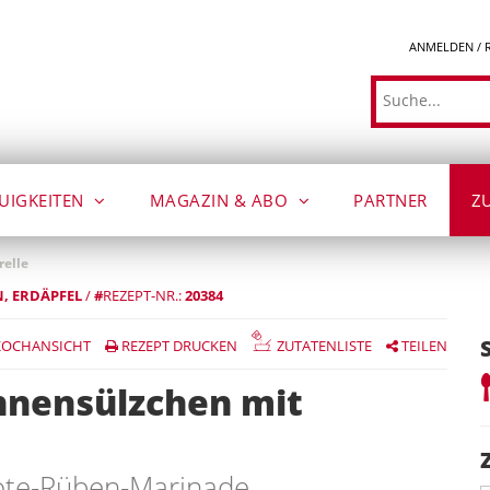
ANMELDEN / 
Suche
UIGKEITEN
MAGAZIN & ABO
PARTNER
Z
relle
N
ERDÄPFEL
/
#
REZEPT-NR.:
20384
OCHANSICHT
REZEPT DRUCKEN
ZUTATENLISTE
TEILEN
hnensülzchen mit
Rote-Rüben-Marinade