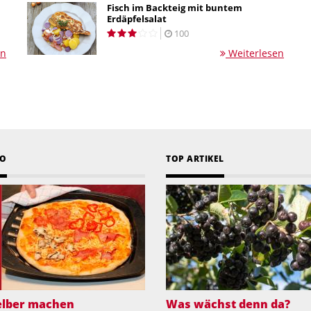
Fisch im Backteig mit buntem
Erdäpfelsalat
100
en
Weiterlesen
EO
TOP ARTIKEL
selber machen
Was wächst denn da?