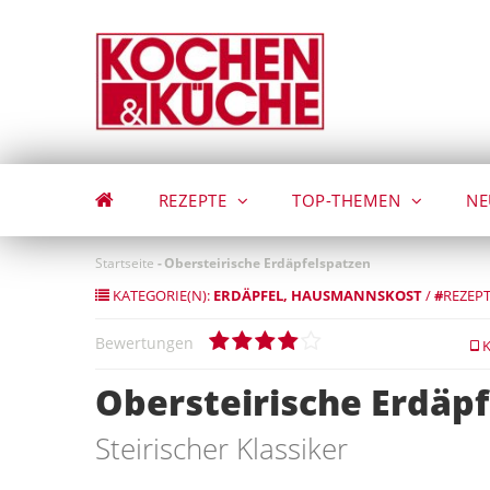
Direkt
zum
Inhalt
REZEPTE
TOP-THEMEN
NE
Startseite
-
Obersteirische Erdäpfelspatzen
KATEGORIE(N):
ERDÄPFEL
HAUSMANNSKOST
/
#
REZEPT
Bewertungen
K
Obersteirische Erdäp
Steirischer Klassiker