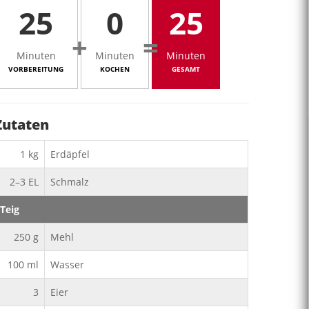
25
0
25
+
=
Minuten
Minuten
Minuten
VORBEREITUNG
KOCHEN
GESAMT
Zutaten
1
kg
Erdäpfel
2–3
EL
Schmalz
Teig
250
g
Mehl
100
ml
Wasser
3
Eier