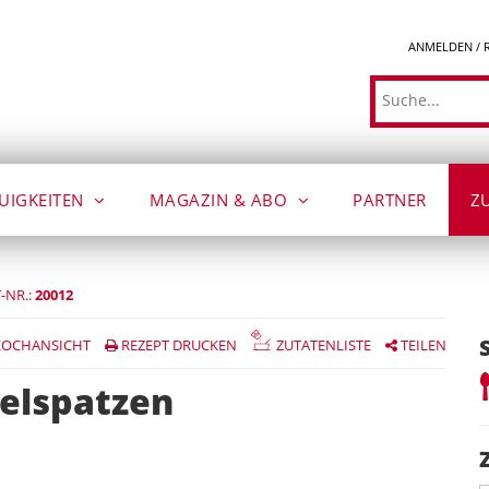
ANMELDEN / 
Suche
UIGKEITEN
MAGAZIN & ABO
PARTNER
Z
-NR.:
20012
OCHANSICHT
REZEPT DRUCKEN
ZUTATENLISTE
TEILEN
felspatzen