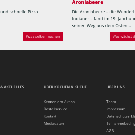
Aroniabeere
 und schnelle Pizza
Die Aroniabeere – die Wunder
Indianer – fand im 19. Jahrhun
seinen Weg aus dem Osten...
Pizza selber machen
Was wächst de
 & AKTUELLES
ÜBER KOCHEN & KÜCHE
ÜBER UNS
Kennenlern-Aktion
Team
Bestellservice
Impressum
Kontakt
Datenschutzerkl
Mediadaten
Teilnahmebedin
AGB