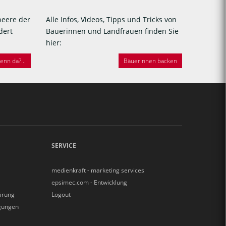
beere der
Alle Infos, Videos, Tipps und Tricks von
dert
Bäuerinnen und Landfrauen finden Sie
hier:
nn da?...
Bäuerinnen backen
SERVICE
medienkraft - marketing services
epsimec.com - Entwicklung
ärung
Logout
gungen