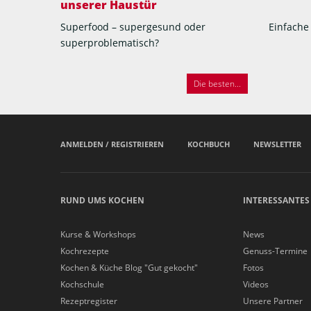
unserer Haustür
Superfood – supergesund oder
Einfache
superproblematisch?
Die besten...
ANMELDEN / REGISTRIEREN
KOCHBUCH
NEWSLETTER
RUND UMS KOCHEN
INTERESSANTES
Kurse & Workshops
News
Kochrezepte
Genuss-Termine
Kochen & Küche Blog "Gut gekocht"
Fotos
Kochschule
Videos
Rezeptregister
Unsere Partner