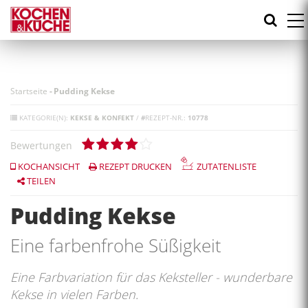
Direkt
zum
Inhalt
Startseite
-
Pudding Kekse
KATEGORIE(N):
KEKSE & KONFEKT
/
#
REZEPT-NR.:
10778
Bewertungen
KOCHANSICHT
REZEPT DRUCKEN
ZUTATENLISTE
TEILEN
Pudding Kekse
Eine farbenfrohe Süßigkeit
Eine Farbvariation für das Keksteller - wunderbare
Kekse in vielen Farben.