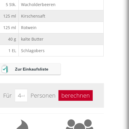
5
Stk.
Wacholderbeeren
125
ml
Kirschensaft
125
ml
Rotwein
40
g
kalte Butter
1
EL
Schlagobers
Zur Einkaufsliste
Für
Personen
berechnen