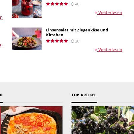
40
Weiterlesen
en
Linsensalat mit Ziegenkäse und
Kirschen
20
en
Weiterlesen
EO
TOP ARTIKEL