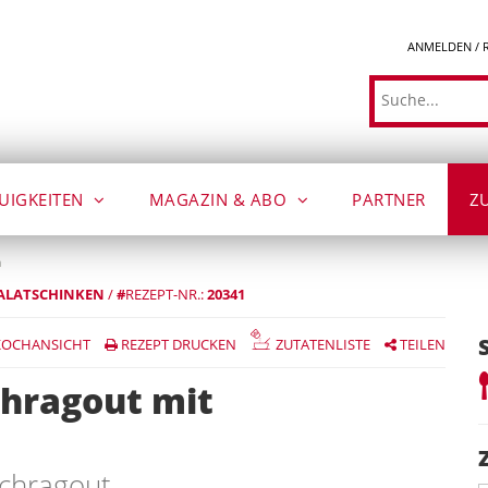
ANMELDEN / 
Suche
UIGKEITEN
MAGAZIN & ABO
PARTNER
Z
n
ALATSCHINKEN
/
#
REZEPT-NR.:
20341
OCHANSICHT
REZEPT DRUCKEN
ZUTATENLISTE
TEILEN
chragout mit
schragout