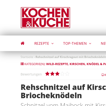
Direkt
zum
Inhalt
REZEPTE
TOP-THEMEN
NE
Startseite
-
Rehschnitzel auf Kirschragout mit Briocheknödel
KATEGORIE(N):
WILD-REZEPTE
KIRSCHEN
KNÖDEL & P
Bewertungen
K
Rehschnitzel auf Kirs
Briocheknödeln
Schnitzel vom Maibock mit Kir