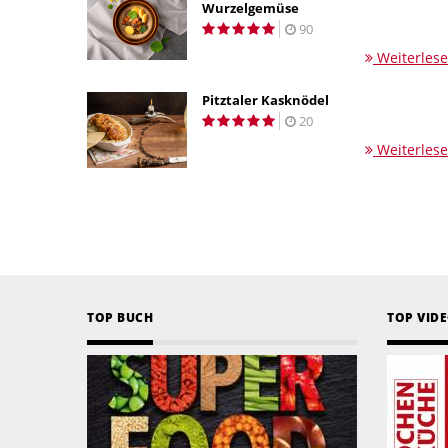
Wurzelgemüse
90
Weiterles
Pitztaler Kasknödel
20
Weiterles
TOP BUCH
TOP VID