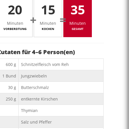
20
15
35
+
=
Minuten
Minuten
Minuten
VORBEREITUNG
KOCHEN
GESAMT
Zutaten für
4–6
Person(en)
600
g
Schnitzelfleisch vom Reh
1
Bund
Jungzwiebeln
30
g
Butterschmalz
250
g
entkernte Kirschen
Thymian
Salz und Pfeffer