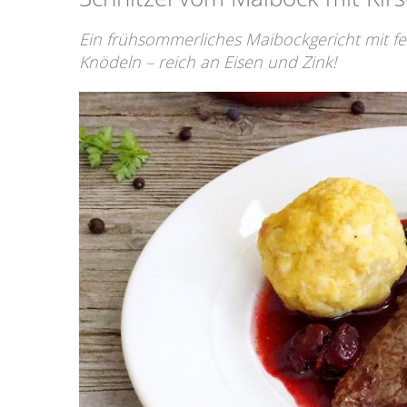
Ein frühsommerliches Maibockgericht mit f
Knödeln – reich an Eisen und Zink!