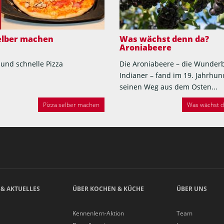
selber machen
Was wächst denn da?
Aroniabeere
 und schnelle Pizza
Die Aroniabeere – die Wunder
Indianer – fand im 19. Jahrhun
seinen Weg aus dem Osten...
Pizza selber machen
Was wächst de
 & AKTUELLES
ÜBER KOCHEN & KÜCHE
ÜBER UNS
Kennenlern-Aktion
Team