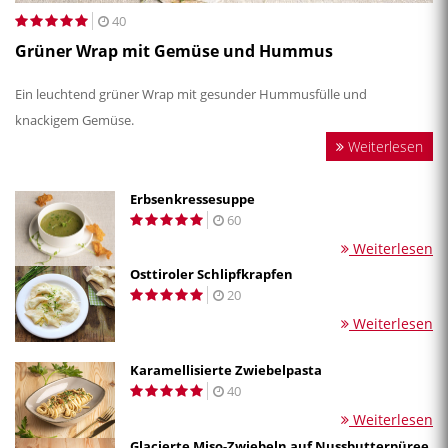
40
Grüner Wrap mit Gemüse und Hummus
Ein leuchtend grüner Wrap mit gesunder Hummusfülle und
knackigem Gemüse.
Weiterlesen
Erbsenkressesuppe
60
Weiterlesen
Osttiroler Schlipfkrapfen
20
Weiterlesen
Karamellisierte Zwiebelpasta
40
Weiterlesen
Glacierte Miso-Zwiebeln auf Nussbutterpüree