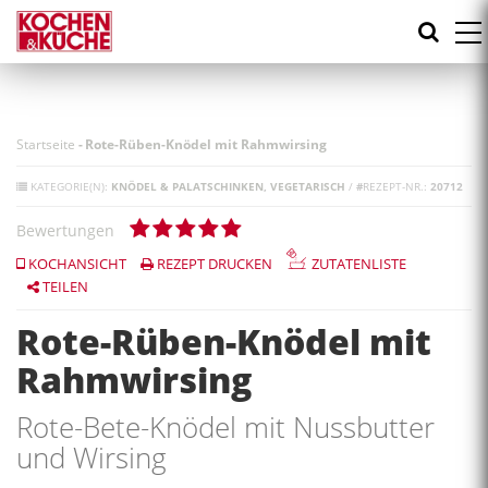
Direkt
zum
Inhalt
Startseite
-
Rote-Rüben-Knödel mit Rahmwirsing
KATEGORIE(N):
KNÖDEL & PALATSCHINKEN
VEGETARISCH
/
#
REZEPT-NR.:
20712
Bewertungen
KOCHANSICHT
REZEPT DRUCKEN
ZUTATENLISTE
TEILEN
Rote-Rüben-Knödel mit
Rahmwirsing
Rote-Bete-Knödel mit Nussbutter
und Wirsing