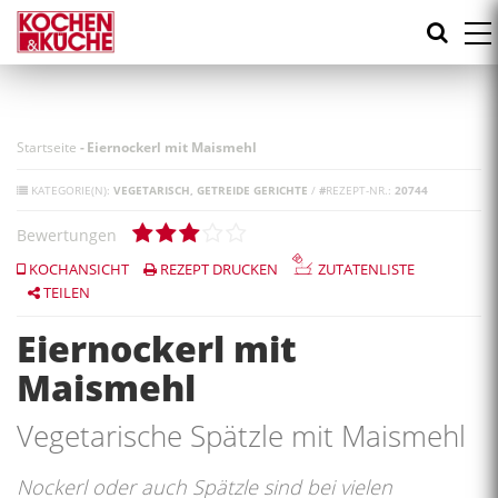
Direkt
zum
Inhalt
Startseite
-
Eiernockerl mit Maismehl
KATEGORIE(N):
VEGETARISCH
GETREIDE GERICHTE
/
#
REZEPT-NR.:
20744
Bewertungen
KOCHANSICHT
REZEPT DRUCKEN
ZUTATENLISTE
TEILEN
Eiernockerl mit
Maismehl
Vegetarische Spätzle mit Maismehl
Nockerl oder auch Spätzle sind bei vielen