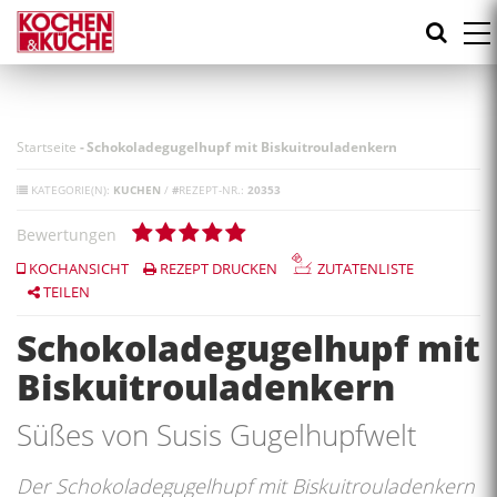
Direkt
zum
Inhalt
Startseite
-
Schokoladegugelhupf mit Biskuitrouladenkern
KATEGORIE(N):
KUCHEN
/
#
REZEPT-NR.:
20353
Bewertungen
KOCHANSICHT
REZEPT DRUCKEN
ZUTATENLISTE
TEILEN
Schokoladegugelhupf mit
Biskuitrouladenkern
Süßes von Susis Gugelhupfwelt
Der Schokoladegugelhupf mit Biskuitrouladenkern