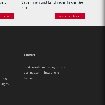
dert
Bäuerinnen und Landfrauen finden Sie
hier:
nn da?...
Bäuerinnen backen
SERVICE
medienkraft - marketing services
epsimec.com - Entwicklung
ärung
Logout
gungen