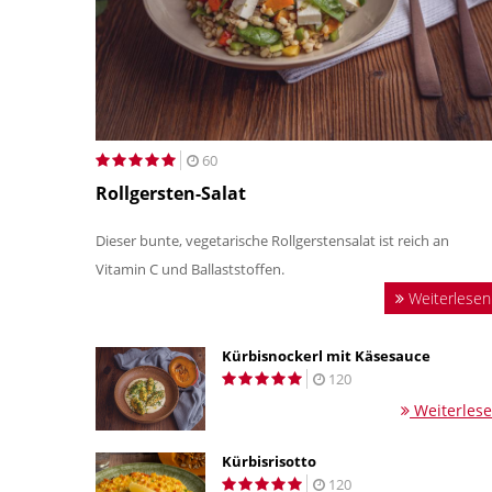
60
Rollgersten-Salat
Dieser bunte, vegetarische Rollgerstensalat ist reich an
Vitamin C und Ballaststoffen.
Weiterlesen
Kürbisnockerl mit Käsesauce
120
Weiterles
Kürbisrisotto
120