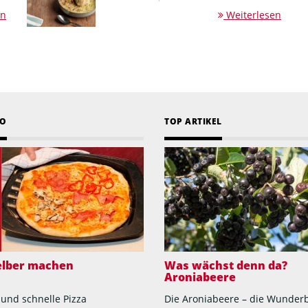
en
Weiterlesen
EO
TOP ARTIKEL
selber machen
Was wächst denn da?
Aroniabeere
 und schnelle Pizza
Die Aroniabeere – die Wunder