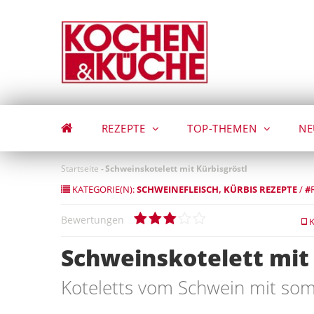
Direkt
zum
Inhalt
REZEPTE
TOP-THEMEN
NE
Startseite
-
Schweinskotelett mit Kürbisgröstl
KATEGORIE(N):
SCHWEINEFLEISCH
KÜRBIS REZEPTE
/
#
Bewertungen
K
Schweinskotelett mit 
Koteletts vom Schwein mit so