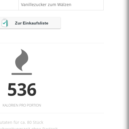
Vanillezucker zum Wälzen
Zur Einkaufsliste
536
KALORIEN PRO PORTION
utaten für ca. 80 Stück
ubereitungszeit ohne Rastzeit