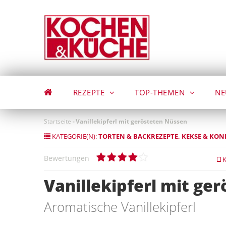
Direkt
zum
Inhalt
REZEPTE
TOP-THEMEN
NE
Startseite
-
Vanillekipferl mit gerösteten Nüssen
KATEGORIE(N):
TORTEN & BACKREZEPTE
KEKSE & KON
Bewertungen
K
Vanillekipferl mit ge
Aromatische Vanillekipferl