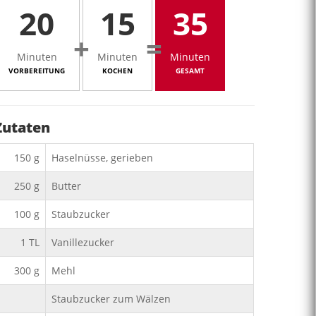
20
15
35
+
=
Minuten
Minuten
Minuten
VORBEREITUNG
KOCHEN
GESAMT
Zutaten
150
g
Haselnüsse, gerieben
250
g
Butter
100
g
Staubzucker
1
TL
Vanillezucker
300
g
Mehl
Staubzucker zum Wälzen