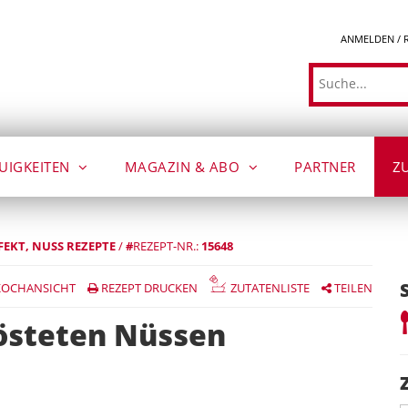
ANMELDEN / 
Suche
UIGKEITEN
MAGAZIN & ABO
PARTNER
Z
FEKT
NUSS REZEPTE
/
#
REZEPT-NR.:
15648
OCHANSICHT
REZEPT DRUCKEN
ZUTATENLISTE
TEILEN
rösteten Nüssen