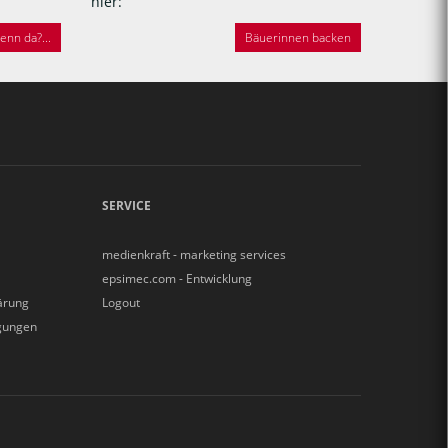
hier:
nn da?...
Bäuerinnen backen
SERVICE
medienkraft - marketing services
epsimec.com - Entwicklung
ärung
Logout
gungen