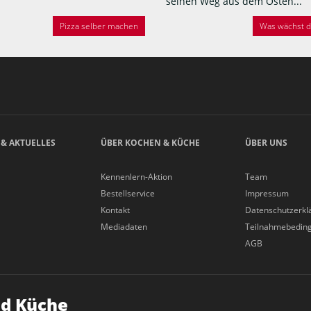
seinen Weg aus dem Osten...
Pizza selber machen
Was wächst de
 & AKTUELLES
ÜBER KOCHEN & KÜCHE
ÜBER UNS
Kennenlern-Aktion
Team
Bestellservice
Impressum
Kontakt
Datenschutzerkl
Mediadaten
Teilnahmebedin
AGB
d Küche