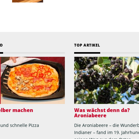
EO
TOP ARTIKEL
selber machen
Was wächst denn da?
Aroniabeere
 und schnelle Pizza
Die Aroniabeere – die Wunder
Indianer – fand im 19. Jahrhun