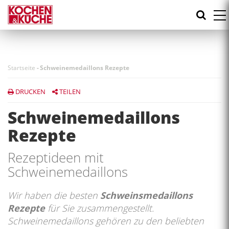
Direkt
zum
Inhalt
Startseite
-
Schweinemedaillons Rezepte
DRUCKEN
TEILEN
Schweinemedaillons
Rezepte
Rezeptideen mit
Schweinemedaillons
Wir haben die besten
Schweinsmedaillons
Rezepte
für Sie zusammengestellt.
Schweinemedaillons gehören zu den beliebten