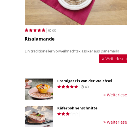
60
Risalamande
Ein traditioneller Vorweihnachtsklassiker aus Dänemark!
Weiterlesen
Cremiges Eis von der Weichsel
40
Weiterles
Käferbohnenschnitte
Weiterles