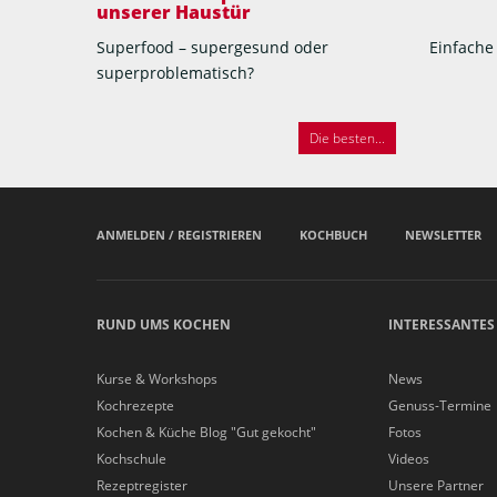
unserer Haustür
Superfood – supergesund oder
Einfache
superproblematisch?
Die besten...
ANMELDEN / REGISTRIEREN
KOCHBUCH
NEWSLETTER
RUND UMS KOCHEN
INTERESSANTES
Kurse & Workshops
News
Kochrezepte
Genuss-Termine
Kochen & Küche Blog "Gut gekocht"
Fotos
Kochschule
Videos
Rezeptregister
Unsere Partner