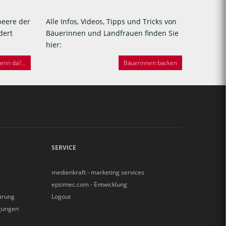
beere der
Alle Infos, Videos, Tipps und Tricks von
dert
Bäuerinnen und Landfrauen finden Sie
hier:
nn da?...
Bäuerinnen backen
SERVICE
medienkraft - marketing services
epsimec.com - Entwicklung
ärung
Logout
gungen