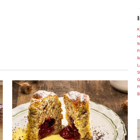
K
H
M
F
M
L
S
G
F
B