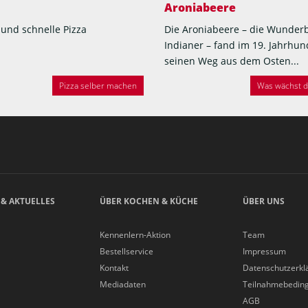
Aroniabeere
 und schnelle Pizza
Die Aroniabeere – die Wunder
Indianer – fand im 19. Jahrhun
seinen Weg aus dem Osten...
Pizza selber machen
Was wächst de
 & AKTUELLES
ÜBER KOCHEN & KÜCHE
ÜBER UNS
Kennenlern-Aktion
Team
Bestellservice
Impressum
Kontakt
Datenschutzerkl
Mediadaten
Teilnahmebedin
AGB