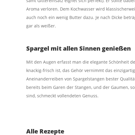
samt Gittereinsatz eignet sich perfekt). Er sollte dabe
Aroma verloren. Dem Kochwasser wird klassischerwe
auch noch ein wenig Butter dazu. Je nach Dicke beträg
gar als weißer.
Spargel mit allen Sinnen genießen
Mit den Augen erfasst man die elegante Schönheit de
knackig-frisch ist, das Gehör vernimmt das einzigart
Aneinanderreiben von Spargelstangen bester Qualität
bereits beim Garen der Stangen, und der Gaumen, s
sind, schmeckt vollendeten Genuss.
Alle Rezepte