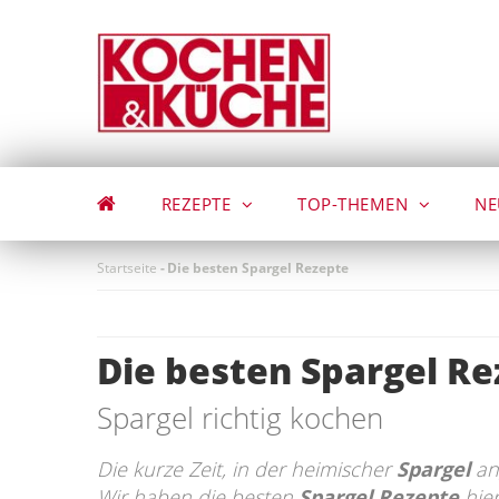
Direkt
zum
Inhalt
REZEPTE
TOP-THEMEN
NE
Startseite
-
Die besten Spargel Rezepte
Die besten Spargel R
Spargel richtig kochen
Die kurze Zeit, in der heimischer
Spargel
an
Wir haben die besten
Spargel Rezepte
hier