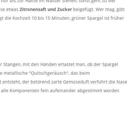
i nur bis zur Hälfte im Wasser stehen, sonst geht zu viel
ise etwas
Zitronensaft und Zucker
beigefügt. Wer mag, gibt
t die Kochzeit 10 bis 15 Minuten, grüner Spargel ist früher
r Stangen, mit den Händen ertastet man, ob der Spargel
ige metallische "Quitschgeräusch", das beim
 entsteht, der betörend zarte Gemüseduft verführt die Nase
o alle Komponenten fein aufeinander abgestimmt worden