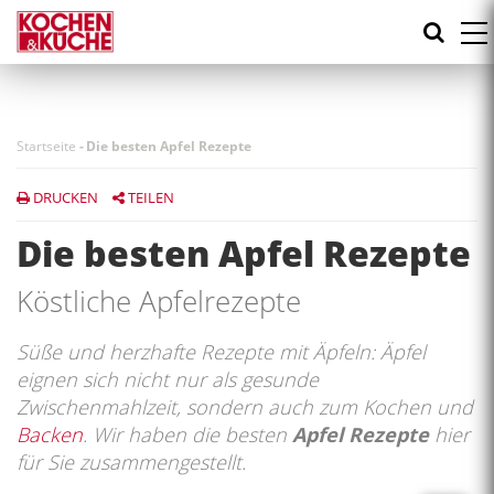
Direkt
zum
Inhalt
Startseite
-
Die besten Apfel Rezepte
DRUCKEN
TEILEN
Die besten Apfel Rezepte
Köstliche Apfelrezepte
Süße und herzhafte Rezepte mit Äpfeln: Äpfel
eignen sich nicht nur als gesunde
Zwischenmahlzeit, sondern auch zum Kochen und
Backen
. Wir haben die besten
Apfel Rezepte
hier
für Sie zusammengestellt.