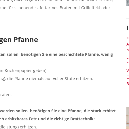
anne für schonendes, fettarmes Braten mit Grilleffekt oder
igen Pfanne
E
A
P
en sollen, benötigen Sie eine beschichtete Pfanne, wenig
L
F
ein Küchenpapier geben).
W
Ö
g), die Pfanne niemals auf voller Stufe erhitzen.
B
braten.
erden sollen, benötigen Sie eine Pfanne, die stark erhitzt
h erhitzbares Fett und die richtige Brattechnik:
dleistung) erhitzen.