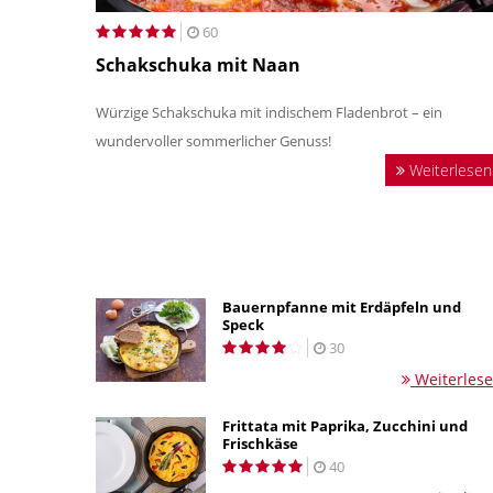
60
Schakschuka mit Naan
Würzige Schakschuka mit indischem Fladenbrot – ein
wundervoller sommerlicher Genuss!
Weiterlesen
Bauernpfanne mit Erdäpfeln und
Speck
30
Weiterles
Frittata mit Paprika, Zucchini und
Frischkäse
40