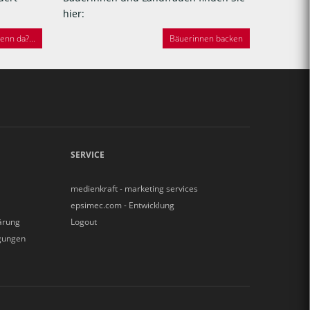
hier:
nn da?...
Bäuerinnen backen
SERVICE
medienkraft - marketing services
epsimec.com - Entwicklung
ärung
Logout
gungen