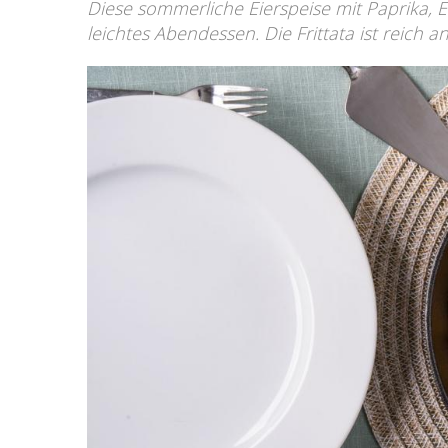
Diese sommerliche Eierspeise mit Paprika, E
leichtes Abendessen. Die Frittata ist reich a