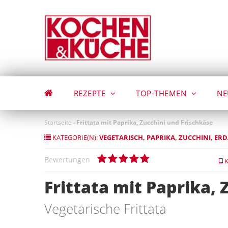
Direkt
zum
Inhalt
REZEPTE
TOP-THEMEN
NE
Startseite
-
Frittata mit Paprika, Zucchini und Frischkäse
KATEGORIE(N):
VEGETARISCH
PAPRIKA
ZUCCHINI
ERD
Bewertungen
K
Frittata mit Paprika, 
Vegetarische Frittata