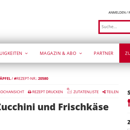
ANMELDEN / 
Suche
UIGKEITEN
MAGAZIN & ABO
PARTNER
Z
ÄPFEL
/
#
REZEPT-NR.:
20580
OCHANSICHT
REZEPT DRUCKEN
ZUTATENLISTE
TEILEN
Zucchini und Frischkäse