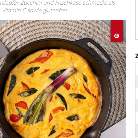
rdäpfel, Zucchini und Frischkäse schmeckt als
n Vitamin C sowie glutenfrei.