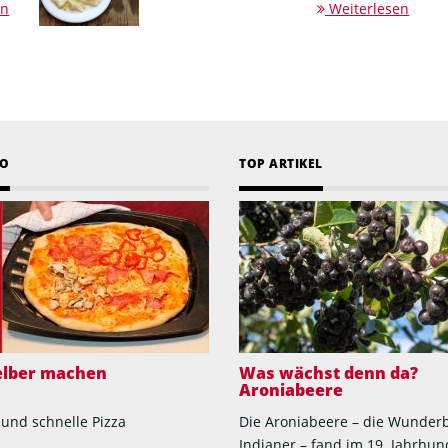
en
Weiterlesen
EO
TOP ARTIKEL
selber machen
Was wächst denn da?
Aroniabeere
 und schnelle Pizza
Die Aroniabeere – die Wunder
Indianer – fand im 19. Jahrhun