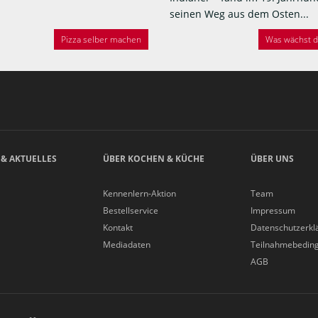
seinen Weg aus dem Osten...
Pizza selber machen
Was wächst de
 & AKTUELLES
ÜBER KOCHEN & KÜCHE
ÜBER UNS
Kennenlern-Aktion
Team
Bestellservice
Impressum
Kontakt
Datenschutzerkl
Mediadaten
Teilnahmebedin
AGB