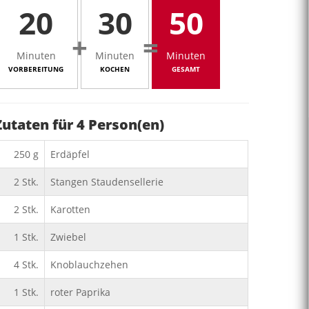
20
30
50
+
=
Minuten
Minuten
Minuten
VORBEREITUNG
KOCHEN
GESAMT
Zutaten für
4
Person(en)
250
g
Erdäpfel
2
Stk.
Stangen Staudensellerie
2
Stk.
Karotten
1
Stk.
Zwiebel
4
Stk.
Knoblauchzehen
1
Stk.
roter Paprika