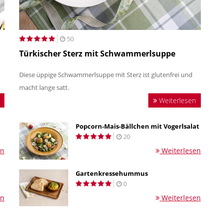
50
Türkischer Sterz mit Schwammerlsuppe
Diese üppige Schwammerlsuppe mit Sterz ist glutenfrei und
macht lange satt.
Weiterlesen
Popcorn-Mais-Bällchen mit Vogerlsalat
20
en
Weiterlesen
Gartenkressehummus
0
en
Weiterlesen