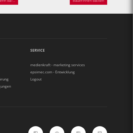
nn da?...
Bäuerinnen backen
SERVICE
medienkraft - marketing services
epsimec.com - Entwicklung
ärung
Logout
gungen