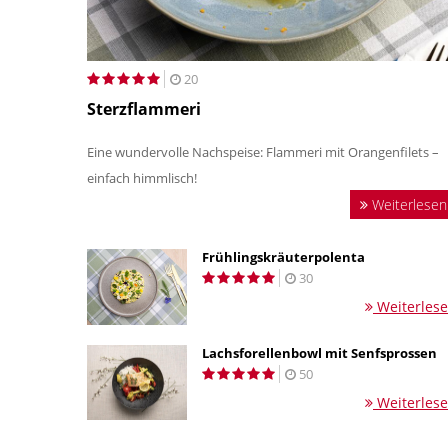
20
Sterzflammeri
Eine wundervolle Nachspeise: Flammeri mit Orangenfilets –
einfach himmlisch!
Weiterlesen
Frühlingskräuterpolenta
30
Weiterles
Lachsforellenbowl mit Senfsprossen
50
Weiterles