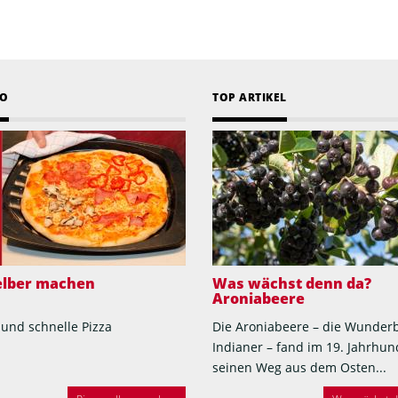
EO
TOP ARTIKEL
selber machen
Was wächst denn da?
Aroniabeere
 und schnelle Pizza
Die Aroniabeere – die Wunder
Indianer – fand im 19. Jahrhun
seinen Weg aus dem Osten...