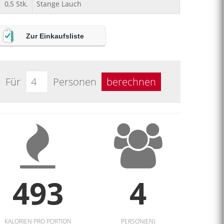
0,5
Stk.
Stange Lauch
Zur Einkaufsliste
Für
Personen
berechnen
493
4
KALORIEN PRO PORTION
PERSON(EN)