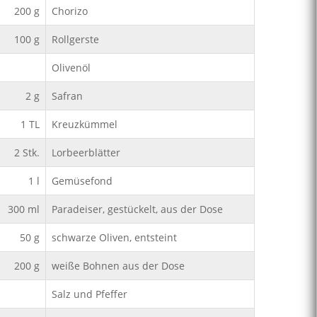
200
g
Chorizo
100
g
Rollgerste
Olivenöl
2
g
Safran
1
TL
Kreuzkümmel
2
Stk.
Lorbeerblätter
1
l
Gemüsefond
300
ml
Paradeiser, gestückelt, aus der Dose
50
g
schwarze Oliven, entsteint
200
g
weiße Bohnen aus der Dose
Salz und Pfeffer