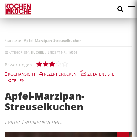
Direkt
zum
Inhalt
Startseite
-
Apfel-Marzipan-Streuselkuchen
KATEGORIE(N):
KUCHEN
/
#
REZEPT-NR.:
16593
Bewertungen
KOCHANSICHT
REZEPT DRUCKEN
ZUTATENLISTE
TEILEN
Apfel-Marzipan-
Streuselkuchen
Feiner Familienkuchen.