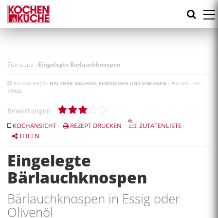
Direkt
zum
Inhalt
Startseite
-
Eingelegte Bärlauchknospen
KATEGORIE(N):
HALTBAR MACHEN
EINKOCHEN UND EINLEGEN
/
#
REZEPT-NR.:
17922
Bewertungen
KOCHANSICHT
REZEPT DRUCKEN
ZUTATENLISTE
TEILEN
Eingelegte
Bärlauchknospen
Bärlauchknospen in Essig oder
Olivenöl