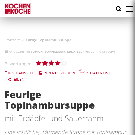
Direkt
zum
Inhalt
Startseite
-
Feurige Topinambursuppe
KATEGORIE(N):
SUPPEN
TOPINAMBUR
ERDÄPFEL
/
#
REZEPT-NR.:
19094
Bewertungen
KOCHANSICHT
REZEPT DRUCKEN
ZUTATENLISTE
TEILEN
Feurige
Topinambursuppe
mit Erdäpfel und Sauerrahm
Eine köstliche, wärmende Suppe mit Topinambur