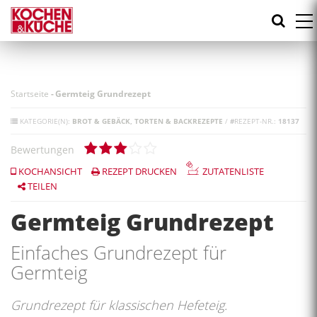
Direkt
zum
Inhalt
Startseite
-
Germteig Grundrezept
KATEGORIE(N):
BROT & GEBÄCK
TORTEN & BACKREZEPTE
/
#
REZEPT-NR.:
18137
Bewertungen
KOCHANSICHT
REZEPT DRUCKEN
ZUTATENLISTE
TEILEN
Germteig Grundrezept
Einfaches Grundrezept für
Germteig
Grundrezept für klassischen Hefeteig.