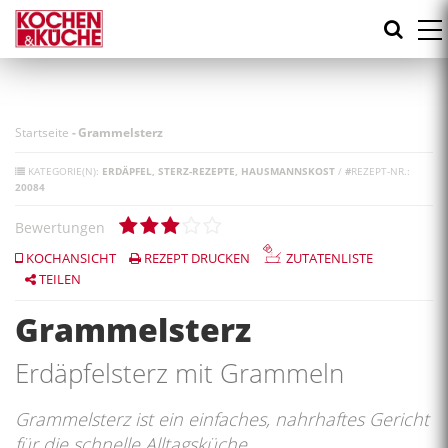
Direkt
zum
Inhalt
Startseite
-
Grammelsterz
KATEGORIE(N):
ERDÄPFEL
STERZ-REZEPTE
HAUSMANNSKOST
/
#
REZEPT-NR.:
20084
Bewertungen
KOCHANSICHT
REZEPT DRUCKEN
ZUTATENLISTE
TEILEN
Grammelsterz
Erdäpfelsterz mit Grammeln
Grammelsterz ist ein einfaches, nahrhaftes Gericht
für die schnelle Alltagsküche.