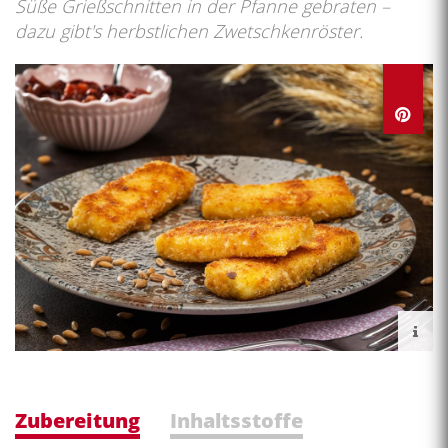
Süße Grießschnitten in der Pfanne gebraten –
dazu gibt's herbstlichen Zwetschkenröster.
Zubereitung
Inhaltsstoffe