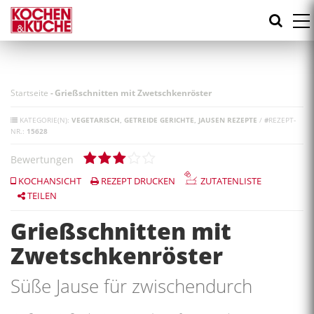
Direkt
zum
Inhalt
Startseite
-
Grießschnitten mit Zwetschkenröster
KATEGORIE(N):
VEGETARISCH
GETREIDE GERICHTE
JAUSEN REZEPTE
/
#
REZEPT-
NR.:
15628
Bewertungen
KOCHANSICHT
REZEPT DRUCKEN
ZUTATENLISTE
TEILEN
Grießschnitten mit
Zwetschkenröster
Süße Jause für zwischendurch