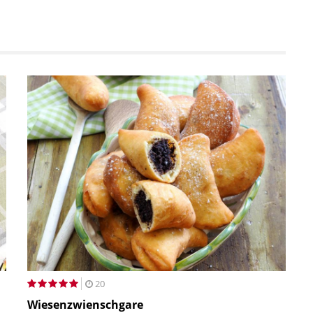
20
Wiesenzwienschgare