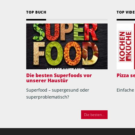
TOP BUCH
TOP VID
Die besten Superfoods vor
Pizza 
unserer Haustür
Superfood – supergesund oder
Einfache
superproblematisch?
Die besten...