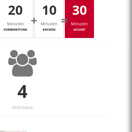
20
10
30
+
=
Minuten
Minuten
Minuten
VORBEREITUNG
KOCHEN
GESAMT
4
PERSON(EN)