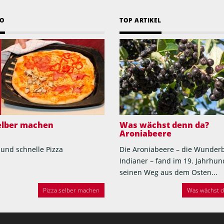
EO
TOP ARTIKEL
selber machen
Was wächst denn da?
Aroniabeere
 und schnelle Pizza
Die Aroniabeere – die Wunder
Indianer – fand im 19. Jahrhun
seinen Weg aus dem Osten...
Pizza selber machen
Was wächst de