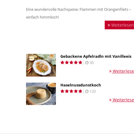
Eine wundervolle Nachspeise: Flammeri mit Orangenfilets –
einfach himmlisch!
Weiterlesen
Gebackene Apfelradln mit Vanilleeis
30
Weiterles
Haselnussdunstkoch
120
Weiterles