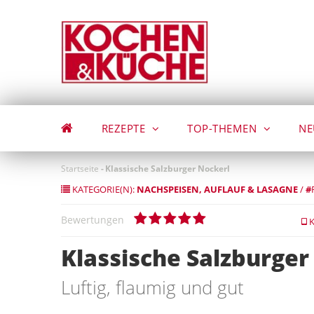
Direkt
zum
Inhalt
REZEPTE
TOP-THEMEN
NE
Startseite
-
Klassische Salzburger Nockerl
KATEGORIE(N):
NACHSPEISEN
AUFLAUF & LASAGNE
/
#
Bewertungen
K
Klassische Salzburger
Luftig, flaumig und gut