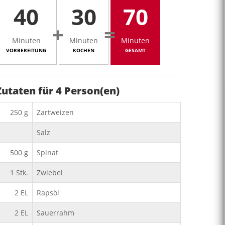
40
30
70
+
=
Minuten
Minuten
Minuten
VORBEREITUNG
KOCHEN
GESAMT
Zutaten für
4
Person(en)
250
g
Zartweizen
Salz
500
g
Spinat
1
Stk.
Zwiebel
2
EL
Rapsöl
2
EL
Sauerrahm