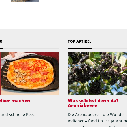
EO
TOP ARTIKEL
selber machen
Was wächst denn da?
Aroniabeere
 und schnelle Pizza
Die Aroniabeere – die Wunder
Indianer – fand im 19. Jahrhun