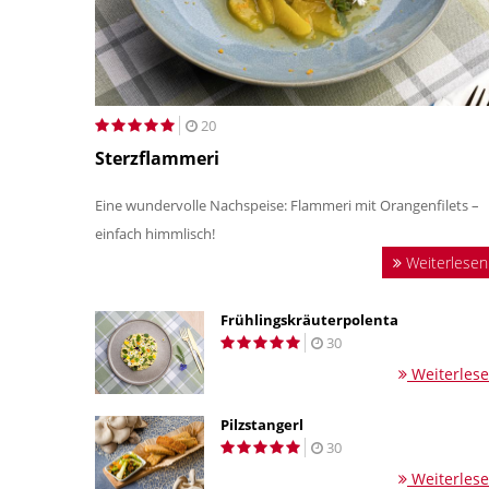
20
Sterzflammeri
Eine wundervolle Nachspeise: Flammeri mit Orangenfilets –
einfach himmlisch!
Weiterlesen
Frühlingskräuterpolenta
30
Weiterles
Pilzstangerl
30
Weiterles