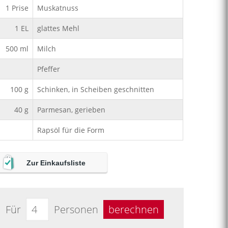
1
Prise
Muskatnuss
1
EL
glattes Mehl
500
ml
Milch
Pfeffer
100
g
Schinken, in Scheiben geschnitten
40
g
Parmesan, gerieben
Rapsöl für die Form
Zur Einkaufsliste
Für
Personen
berechnen