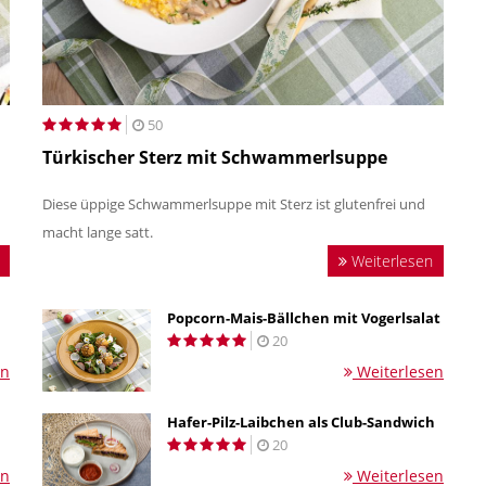
50
Türkischer Sterz mit Schwammerlsuppe
Diese üppige Schwammerlsuppe mit Sterz ist glutenfrei und
macht lange satt.
Weiterlesen
Popcorn-Mais-Bällchen mit Vogerlsalat
20
en
Weiterlesen
Hafer-Pilz-Laibchen als Club-Sandwich
20
en
Weiterlesen