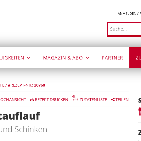
ANMELDEN / 
Suche
UIGKEITEN
MAGAZIN & ABO
PARTNER
Z
TE
/
#
REZEPT-NR.:
20760
OCHANSICHT
REZEPT DRUCKEN
ZUTATENLISTE
TEILEN
tauflauf
 und Schinken