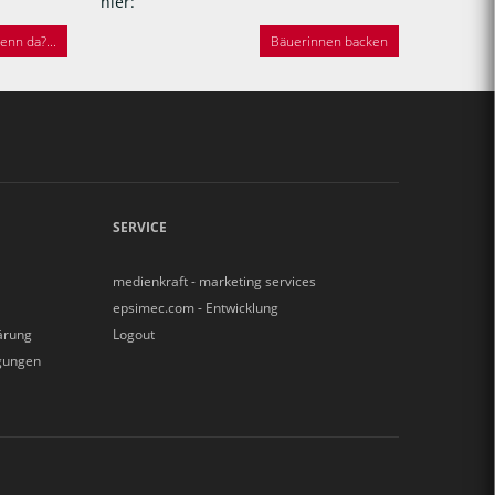
hier:
nn da?...
Bäuerinnen backen
SERVICE
medienkraft - marketing services
epsimec.com - Entwicklung
ärung
Logout
gungen