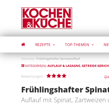
Direkt
zum
Inhalt
REZEPTE
TOP-THEMEN
NE
Startseite
-
Frühlingshafter Spinatauflauf
KATEGORIE(N):
AUFLAUF & LASAGNE
GETREIDE GERICH
Bewertungen
K
Frühlingshafter Spina
Auflauf mit Spinat, Zartweizen