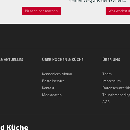
seinen Weg aus dem Osten...
Pizza selber machen
Was wächst de
 & AKTUELLES
ÜBER KOCHEN & KÜCHE
ÜBER UNS
Kennenlern-Aktion
Team
Bestellservice
Impressum
Kontakt
Datenschutzerkl
Mediadaten
Teilnahmebedin
AGB
d Küche