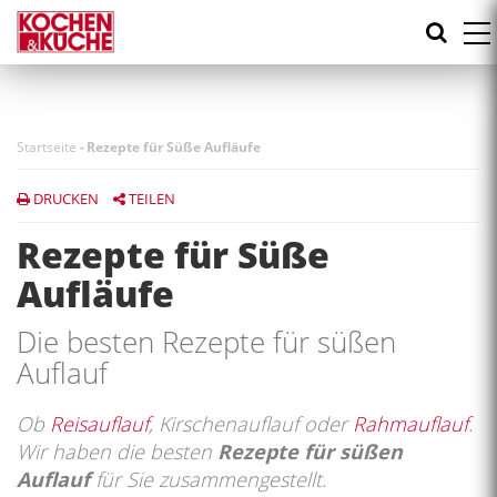
Direkt
zum
Inhalt
Startseite
-
Rezepte für Süße Aufläufe
DRUCKEN
TEILEN
Rezepte für Süße
Aufläufe
Die besten Rezepte für süßen
Auflauf
Ob
Reisauflauf
, Kirschenauflauf oder
Rahmauflauf
.
Wir haben die besten
Rezepte für süßen
Auflauf
für Sie zusammengestellt.