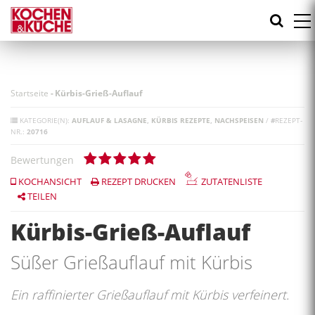
Direkt
zum
Inhalt
Startseite
-
Kürbis-Grieß-Auflauf
KATEGORIE(N):
AUFLAUF & LASAGNE
KÜRBIS REZEPTE
NACHSPEISEN
/
#
REZEPT-
NR.:
20716
Bewertungen
KOCHANSICHT
REZEPT DRUCKEN
ZUTATENLISTE
TEILEN
Kürbis-Grieß-Auflauf
Süßer Grießauflauf mit Kürbis
Ein raffinierter Grießauflauf mit Kürbis verfeinert.