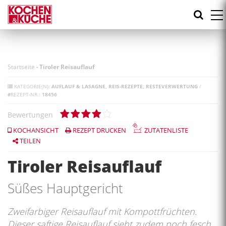
Direkt
zum
Inhalt
Startseite
-
Tiroler Reisauflauf
KATEGORIE(N):
AUFLAUF & LASAGNE
REIS-REZEPTE
RESTEVERWERTUNG
/
#
REZEPT-NR.:
18456
Bewertungen
KOCHANSICHT
REZEPT DRUCKEN
ZUTATENLISTE
TEILEN
Tiroler Reisauflauf
Süßes Hauptgericht
Zweifarbiger Reisauflauf mit Kompottfrüchten.
Dieser saftige Reisauflauf sieht zudem noch fesch