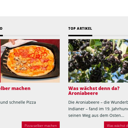
EO
TOP ARTIKEL
selber machen
Was wächst denn da?
Aroniabeere
 und schnelle Pizza
Die Aroniabeere – die Wunder
Indianer – fand im 19. Jahrhun
seinen Weg aus dem Osten...
Pizza selber machen
Was wächst de