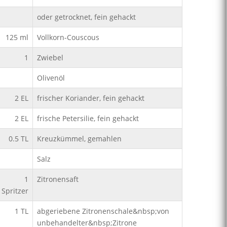
oder getrocknet, fein gehackt
125
ml
Vollkorn-Couscous
1
Zwiebel
Olivenöl
2
EL
frischer Koriander, fein gehackt
2
EL
frische Petersilie, fein gehackt
0.5
TL
Kreuzkümmel, gemahlen
Salz
1
Zitronensaft
Spritzer
1
TL
abgeriebene Zitronenschale&nbsp;von
unbehandelter&nbsp;Zitrone