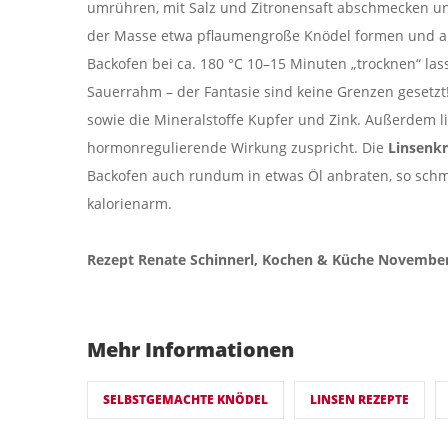
umrühren, mit Salz und Zitronensaft abschmecken un
der Masse etwa pflaumengroße Knödel formen und auf
Backofen bei ca. 180 °C 10–15 Minuten „trocknen“ las
Sauerrahm – der Fantasie sind keine Grenzen gesetzt!
sowie die Mineralstoffe Kupfer und Zink. Außerdem l
hormonregulierende Wirkung zuspricht. Die
Linsenk
Backofen auch rundum in etwas Öl anbraten, so schme
kalorienarm.
Rezept Renate Schinnerl, Kochen & Küche Novembe
Mehr Informationen
SELBSTGEMACHTE KNÖDEL
LINSEN REZEPTE