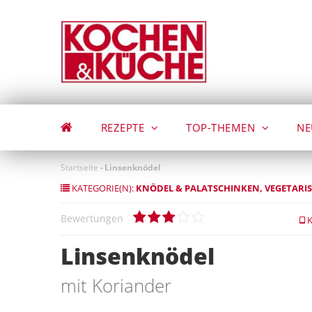
Direkt
zum
Inhalt
REZEPTE
TOP-THEMEN
NE
Startseite
-
Linsenknödel
KATEGORIE(N):
KNÖDEL & PALATSCHINKEN
VEGETARI
Bewertungen
K
Linsenknödel
mit Koriander