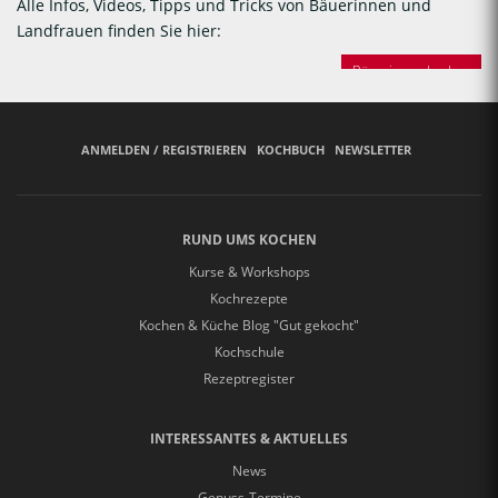
Alle Infos, Videos, Tipps und Tricks von Bäuerinnen und
Landfrauen finden Sie hier:
Bäuerinnen backen
ANMELDEN / REGISTRIEREN
KOCHBUCH
NEWSLETTER
RUND UMS KOCHEN
Kurse & Workshops
Kochrezepte
Kochen & Küche Blog "Gut gekocht"
Kochschule
Rezeptregister
INTERESSANTES & AKTUELLES
News
Genuss-Termine