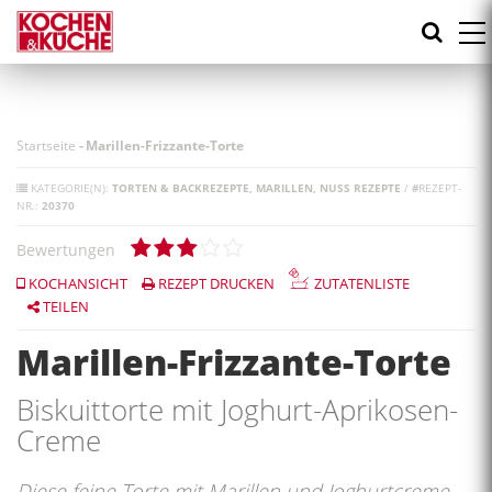
Direkt
zum
Inhalt
Startseite
-
Marillen-Frizzante-Torte
KATEGORIE(N):
TORTEN & BACKREZEPTE
MARILLEN
NUSS REZEPTE
/
#
REZEPT-
NR.:
20370
Bewertungen
KOCHANSICHT
REZEPT DRUCKEN
ZUTATENLISTE
TEILEN
Marillen-Frizzante-Torte
Biskuittorte mit Joghurt-Aprikosen-
Creme
Diese feine Torte mit Marillen und Joghurtcreme