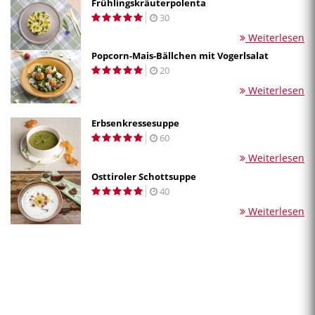
Frühlingskräuterpolenta
30
Weiterlesen
Popcorn-Mais-Bällchen mit Vogerlsalat
20
Weiterlesen
Erbsenkressesuppe
60
Weiterlesen
Osttiroler Schottsuppe
40
Weiterlesen