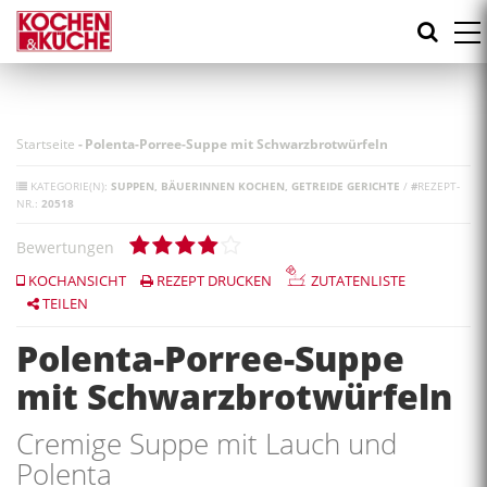
Direkt
zum
Inhalt
Startseite
-
Polenta-Porree-Suppe mit Schwarzbrotwürfeln
KATEGORIE(N):
SUPPEN
BÄUERINNEN KOCHEN
GETREIDE GERICHTE
/
#
REZEPT-
NR.:
20518
Bewertungen
KOCHANSICHT
REZEPT DRUCKEN
ZUTATENLISTE
TEILEN
Polenta-Porree-Suppe
mit Schwarzbrotwürfeln
Cremige Suppe mit Lauch und
Polenta