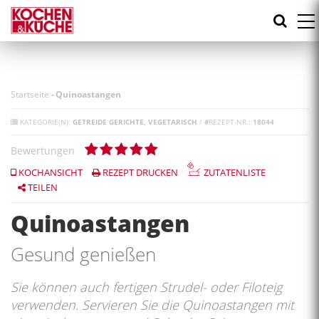
Direkt
zum
Inhalt
Startseite
-
Quinoastangen
KATEGORIE(N):
GETREIDE GERICHTE
VEGETARISCH
/
#
REZEPT-NR.:
18044
Bewertungen
KOCHANSICHT
REZEPT DRUCKEN
ZUTATENLISTE
TEILEN
Quinoastangen
Gesund genießen
Sie können auch fertigen Strudel- oder Filoteig
verwenden. Servieren Sie die Quinoastangen mit