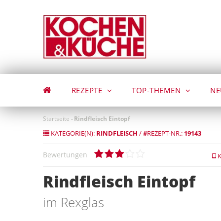
Direkt
zum
Inhalt
REZEPTE
TOP-THEMEN
NE
Startseite
-
Rindfleisch Eintopf
KATEGORIE(N):
RINDFLEISCH
/
#
REZEPT-NR.:
19143
Bewertungen
K
Rindfleisch Eintopf
im Rexglas