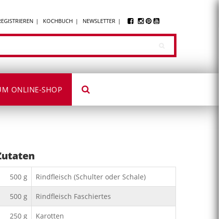
REGISTRIEREN
KOCHBUCH
NEWSLETTER
UM ONLINE-SHOP
Zutaten
500
g
Rindfleisch (Schulter oder Schale)
500
g
Rindfleisch Faschiertes
250
g
Karotten