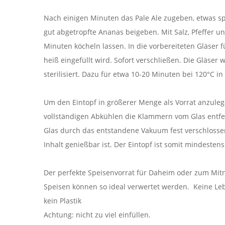
Nach einigen Minuten das Pale Ale zugeben, etwas s
gut abgetropfte Ananas beigeben. Mit Salz, Pfeffer 
Minuten köcheln lassen. In die vorbereiteten Gläser f
heiß eingefüllt wird. Sofort verschließen. Die Gläse
sterilisiert. Dazu für etwa 10-20 Minuten bei 120°C i
Um den Eintopf in größerer Menge als Vorrat anzule
vollständigen Abkühlen die Klammern vom Glas entfe
Glas durch das entstandene Vakuum fest verschlossen 
Inhalt genießbar ist. Der Eintopf ist somit mindesten
Der perfekte Speisenvorrat für Daheim oder zum Mit
Speisen können so ideal verwertet werden. Keine Le
kein Plastik
Achtung: nicht zu viel einfüllen.