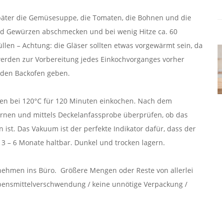
päter die Gemüsesuppe, die Tomaten, die Bohnen und die
und Gewürzen abschmecken und bei wenig Hitze ca. 60
üllen – Achtung: die Gläser sollten etwas vorgewärmt sein, da
r werden zur Vorbereitung jedes Einkochvorganges vorher
n den Backofen geben.
gen bei 120°C für 120 Minuten einkochen. Nach dem
rnen und mittels Deckelanfassprobe überprüfen, ob das
ist. Das Vakuum ist der perfekte Indikator dafür, dass der
s 3 – 6 Monate haltbar. Dunkel und trocken lagern.
nehmen ins Büro. Größere Mengen oder Reste von allerlei
bensmittelverschwendung / keine unnötige Verpackung /