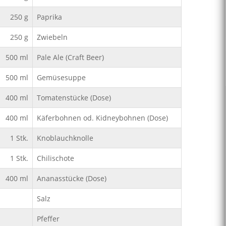
250
g
Paprika
250
g
Zwiebeln
500
ml
Pale Ale (Craft Beer)
500
ml
Gemüsesuppe
400
ml
Tomatenstücke (Dose)
400
ml
Käferbohnen od. Kidneybohnen (Dose)
1
Stk.
Knoblauchknolle
1
Stk.
Chilischote
400
ml
Ananasstücke (Dose)
Salz
Pfeffer