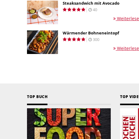
Steaksandwich mit Avocado
40
Weiterles
Wärmender Bohneneintopf
300
Weiterles
TOP BUCH
TOP VID