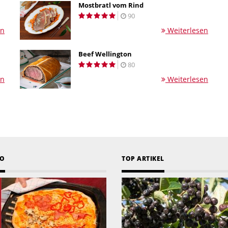
Mostbratl vom Rind
90
en
Weiterlesen
Beef Wellington
80
en
Weiterlesen
EO
TOP ARTIKEL