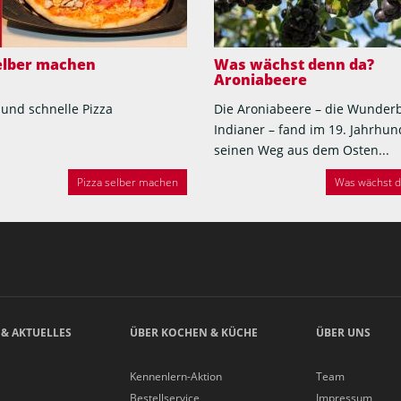
selber machen
Was wächst denn da?
Aroniabeere
 und schnelle Pizza
Die Aroniabeere – die Wunder
Indianer – fand im 19. Jahrhun
seinen Weg aus dem Osten...
Pizza selber machen
Was wächst de
 & AKTUELLES
ÜBER KOCHEN & KÜCHE
ÜBER UNS
Kennenlern-Aktion
Team
Bestellservice
Impressum