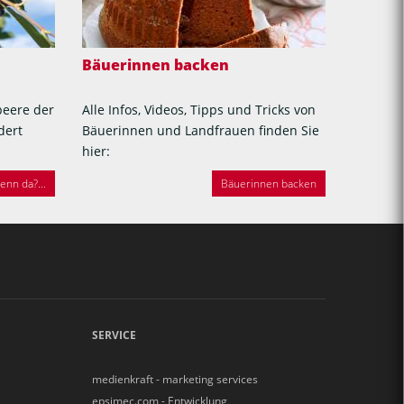
Bäuerinnen backen
beere der
Alle Infos, Videos, Tipps und Tricks von
dert
Bäuerinnen und Landfrauen finden Sie
hier:
nn da?...
Bäuerinnen backen
SERVICE
medienkraft - marketing services
epsimec.com - Entwicklung