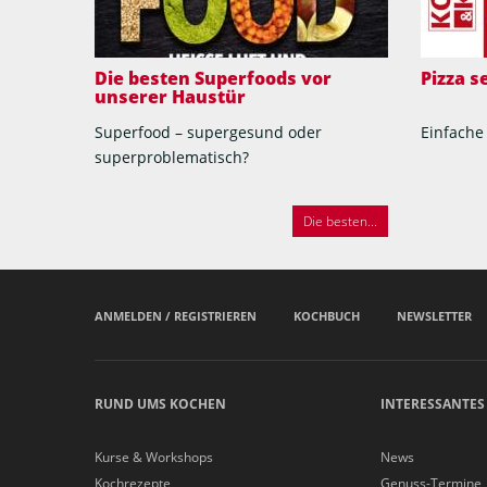
Die besten Superfoods vor
Pizza 
unserer Haustür
Superfood – supergesund oder
Einfache
superproblematisch?
Die besten...
ANMELDEN / REGISTRIEREN
KOCHBUCH
NEWSLETTER
RUND UMS KOCHEN
INTERESSANTES
Kurse & Workshops
News
Kochrezepte
Genuss-Termine