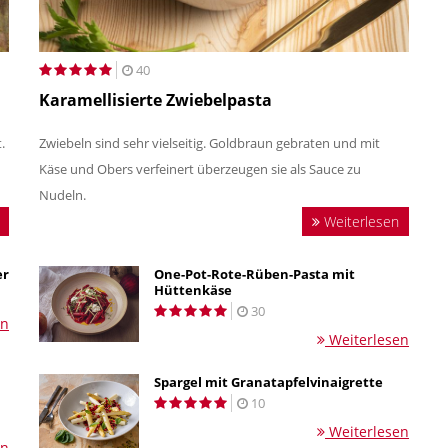
40
Karamellisierte Zwiebelpasta
.
Zwiebeln sind sehr vielseitig. Goldbraun gebraten und mit
Käse und Obers verfeinert überzeugen sie als Sauce zu
Nudeln.
Weiterlesen
er
One-Pot-Rote-Rüben-Pasta mit
Hüttenkäse
30
en
Weiterlesen
Spargel mit Granatapfelvinaigrette
10
Weiterlesen
en