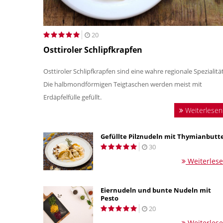
20
Osttiroler Schlipfkrapfen
Osttiroler Schlipfkrapfen sind eine wahre regionale Spezialität
Die halbmondförmigen Teigtaschen werden meist mit
Erdäpfelfülle gefüllt.
Weiterlesen
Gefüllte Pilznudeln mit Thymianbutt
30
Weiterles
Eiernudeln und bunte Nudeln mit
Pesto
20
Weiterles