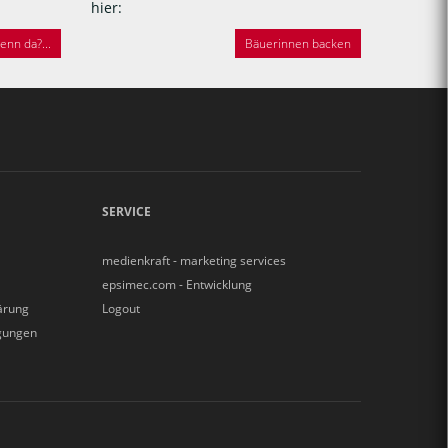
hier:
nn da?...
Bäuerinnen backen
SERVICE
medienkraft - marketing services
epsimec.com - Entwicklung
ärung
Logout
gungen