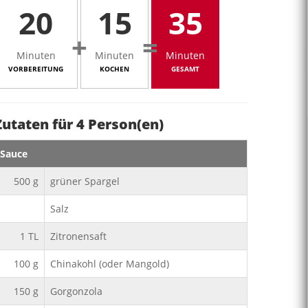
20
15
35
+
=
Minuten
Minuten
Minuten
VORBEREITUNG
KOCHEN
GESAMT
Zutaten für
4
Person(en)
Sauce
500
g
grüner Spargel
Salz
1
TL
Zitronensaft
100
g
Chinakohl (oder Mangold)
150
g
Gorgonzola