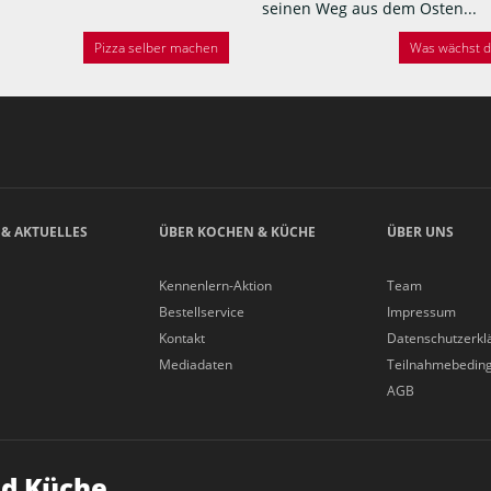
seinen Weg aus dem Osten...
Pizza selber machen
Was wächst de
 & AKTUELLES
ÜBER KOCHEN & KÜCHE
ÜBER UNS
Kennenlern-Aktion
Team
Bestellservice
Impressum
Kontakt
Datenschutzerkl
Mediadaten
Teilnahmebedin
AGB
d Küche