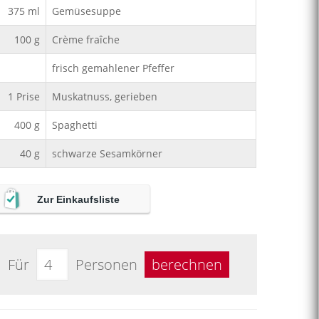
375
ml
Gemüsesuppe
100
g
Crème fraîche
frisch gemahlener Pfeffer
1
Prise
Muskatnuss, gerieben
400
g
Spaghetti
40
g
schwarze Sesamkörner
Zur Einkaufsliste
Für
Personen
berechnen