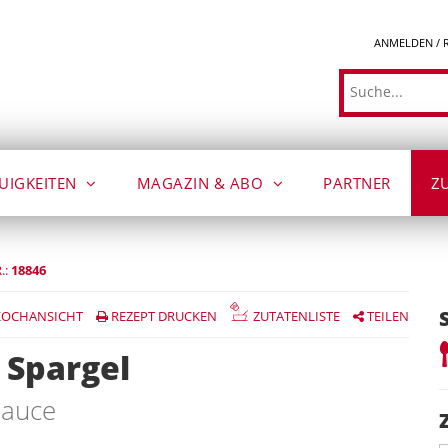
ANMELDEN / 
Suche
UIGKEITEN
MAGAZIN & ABO
PARTNER
Z
.:
18846
OCHANSICHT
REZEPT DRUCKEN
ZUTATENLISTE
TEILEN
 Spargel
Sauce