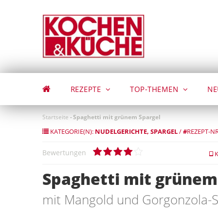
Direkt
zum
Inhalt
REZEPTE
TOP-THEMEN
NE
Startseite
-
Spaghetti mit grünem Spargel
KATEGORIE(N):
NUDELGERICHTE
SPARGEL
/
#
REZEPT-NR
Bewertungen
K
Spaghetti mit grünem
mit Mangold und Gorgonzola-