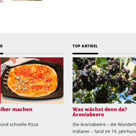
EO
TOP ARTIKEL
selber machen
Was wächst denn da?
Aroniabeere
 und schnelle Pizza
Die Aroniabeere – die Wunder
Indianer – fand im 19. Jahrhun