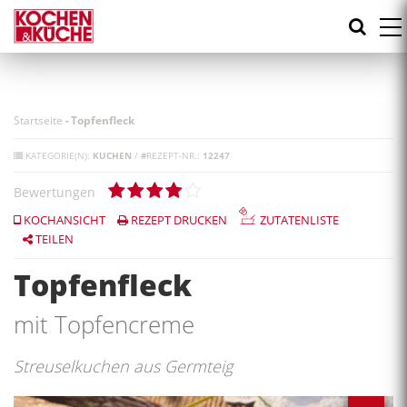
Direkt
zum
Inhalt
Startseite
-
Topfenfleck
KATEGORIE(N):
KUCHEN
/
#
REZEPT-NR.:
12247
Bewertungen
KOCHANSICHT
REZEPT DRUCKEN
ZUTATENLISTE
TEILEN
Topfenfleck
mit Topfencreme
Streuselkuchen aus Germteig