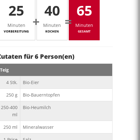
25
40
65
+
=
Minuten
Minuten
Minuten
VORBEREITUNG
KOCHEN
GESAMT
Zutaten für
6
Person(en)
Teig
4
Stk.
Bio-Eier
250
g
Bio-Bauerntopfen
250-400
Bio-Heumilch
ml
250
ml
Mineralwasser
1
Prise
Salz