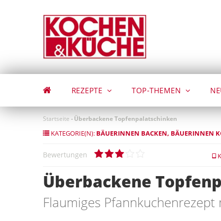
Direkt
zum
Inhalt
REZEPTE
TOP-THEMEN
NE
Startseite
-
Überbackene Topfenpalatschinken
KATEGORIE(N):
BÄUERINNEN BACKEN
BÄUERINNEN 
Bewertungen
K
Überbackene Topfenp
Flaumiges Pfannkuchenrezept m