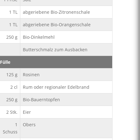
1
TL
abgeriebene Bio-Zitronenschale
1
TL
abgeriebene Bio-Orangenschale
250
g
Bio-Dinkelmehl
Butterschmalz zum Ausbacken
Fülle
125
g
Rosinen
2
cl
Rum oder regionaler Edelbrand
250
g
Bio-Bauerntopfen
2
Stk.
Eier
1
Obers
Schuss