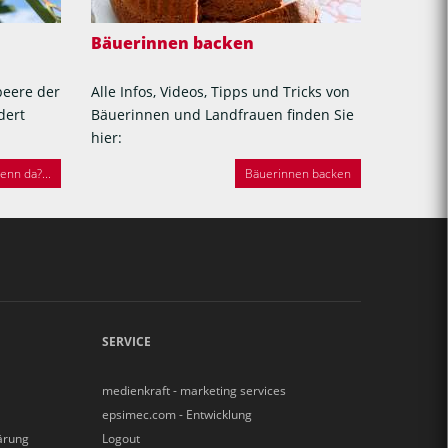
Bäuerinnen backen
beere der
Alle Infos, Videos, Tipps und Tricks von
dert
Bäuerinnen und Landfrauen finden Sie
hier:
nn da?...
Bäuerinnen backen
SERVICE
medienkraft - marketing services
epsimec.com - Entwicklung
ärung
Logout