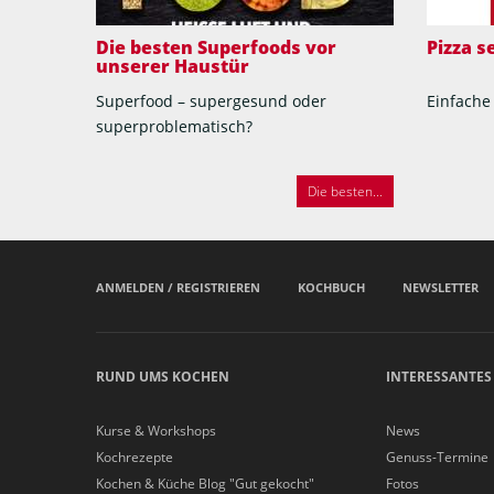
Die besten Superfoods vor
Pizza 
unserer Haustür
Superfood – supergesund oder
Einfache
superproblematisch?
Die besten...
ANMELDEN / REGISTRIEREN
KOCHBUCH
NEWSLETTER
RUND UMS KOCHEN
INTERESSANTES
Kurse & Workshops
News
Kochrezepte
Genuss-Termine
Kochen & Küche Blog "Gut gekocht"
Fotos