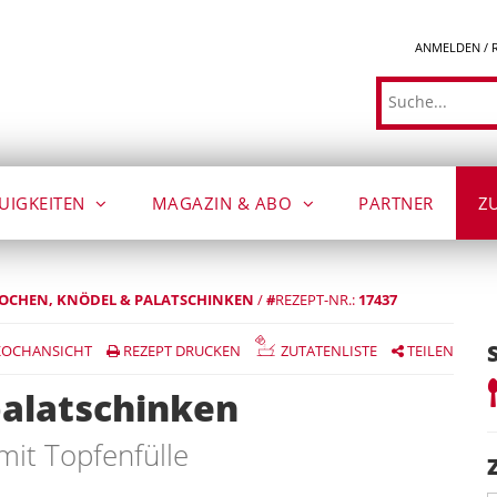
ANMELDEN / 
Suche
UIGKEITEN
MAGAZIN & ABO
PARTNER
Z
KOCHEN
KNÖDEL & PALATSCHINKEN
/
#
REZEPT-NR.:
17437
OCHANSICHT
REZEPT DRUCKEN
ZUTATENLISTE
TEILEN
alatschinken
it Topfenfülle