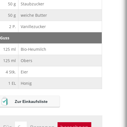
50
g
Staubzucker
50
g
weiche Butter
2
P.
Vanillezucker
Guss
125
ml
Bio-Heumilch
125
ml
Obers
4
Stk.
Eier
1
EL
Honig
Zur Einkaufsliste