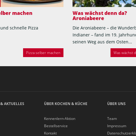
selber machen
Was wächst denn da?
Aroniabeere
 und schnelle Pizza
Die Aroniabeere – die Wunder
Indianer – fand im 19. Jahrhun
seinen Weg aus dem Osten...
Pizza selber machen
Was wächst de
 & AKTUELLES
ÜBER KOCHEN & KÜCHE
ÜBER UNS
Kennenlern-Aktion
Team
Bestellservice
Impressum
Kontakt
Datenschutzerkl