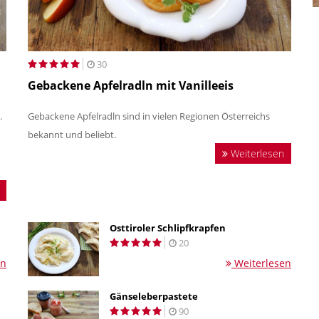
30
Gebackene Apfelradln mit Vanilleeis
.
Gebackene Apfelradln sind in vielen Regionen Österreichs
bekannt und beliebt.
Weiterlesen
Osttiroler Schlipfkrapfen
20
en
Weiterlesen
Gänseleberpastete
90