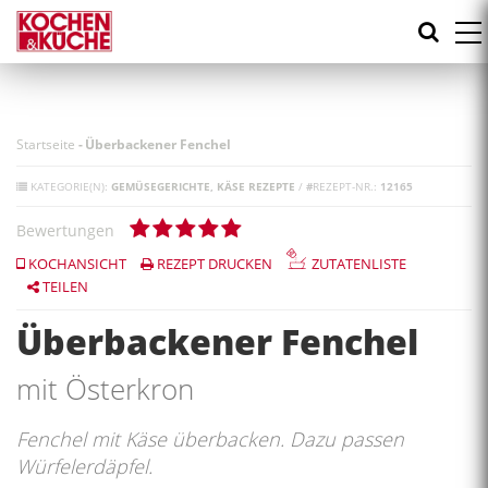
Direkt
zum
Inhalt
Startseite
-
Überbackener Fenchel
KATEGORIE(N):
GEMÜSEGERICHTE
KÄSE REZEPTE
/
#
REZEPT-NR.:
12165
Bewertungen
KOCHANSICHT
REZEPT DRUCKEN
ZUTATENLISTE
TEILEN
Überbackener Fenchel
mit Österkron
Fenchel mit Käse überbacken. Dazu passen
Würfelerdäpfel.