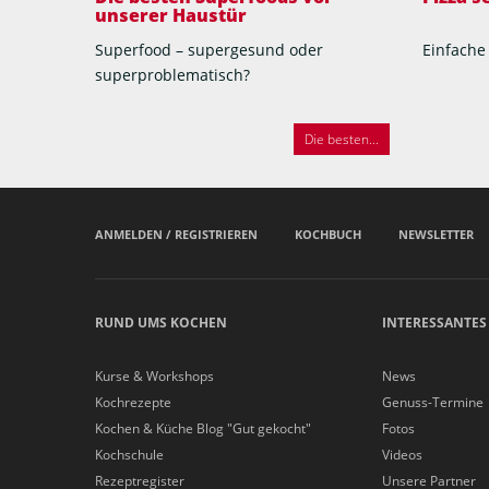
unserer Haustür
Superfood – supergesund oder
Einfache
superproblematisch?
Die besten...
ANMELDEN / REGISTRIEREN
KOCHBUCH
NEWSLETTER
RUND UMS KOCHEN
INTERESSANTES
Kurse & Workshops
News
Kochrezepte
Genuss-Termine
Kochen & Küche Blog "Gut gekocht"
Fotos
Kochschule
Videos
Rezeptregister
Unsere Partner