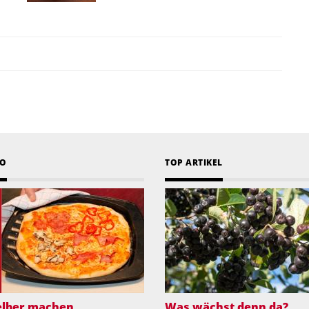
EO
TOP ARTIKEL
selber machen
Was wächst denn da?