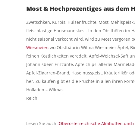
Most & Hochprozentiges aus dem H
Zwetschken, Kürbis, Hülsenfrüchte, Most, Mehlspeisk
fleischlastige Hausmannskost. In den Obsthöfen im 
nicht saisonal verkocht wird, wird zu Most vergoren
Wiesmeier,
wo Obstbäurin Wilma Wiesmeier Äpfel, Bir
feinen Köstlichkeiten veredelt. Apfel-Weichsel-Saft u
Johannisbeer-Frizzante, Apfelchips, allerlei Marmela
Apfel-Zigarren-Brand, Haselnussgeist, Kräuterlikör o
her. Zu kaufen gibt es die Früchte in allen ihren For
Hofladen – Wilmas
Reich.
Lesen Sie auch:
Oberösterreichische Almhütten und 