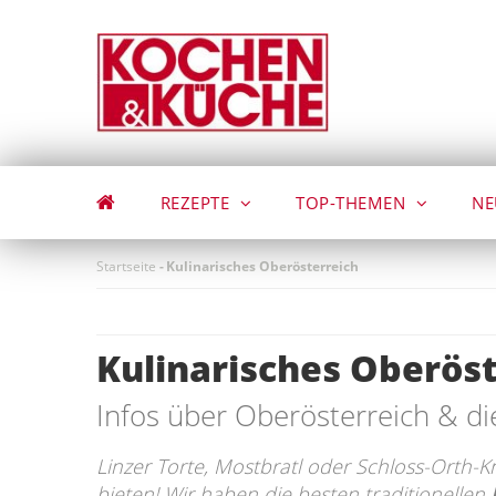
Direkt
zum
Inhalt
REZEPTE
TOP-THEMEN
NE
Startseite
-
Kulinarisches Oberösterreich
Kulinarisches Oberöst
Infos über Oberösterreich & di
Linzer Torte, Mostbratl oder Schloss-Orth-Kn
bieten! Wir haben die besten traditionellen