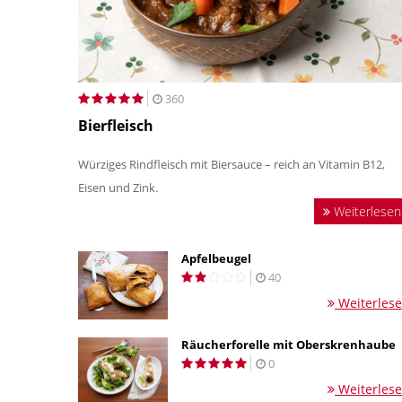
360
Bierfleisch
Würziges Rindfleisch mit Biersauce – reich an Vitamin B12,
Eisen und Zink.
Weiterlesen
Apfelbeugel
40
Weiterles
Räucherforelle mit Oberskrenhaube
0
Weiterles