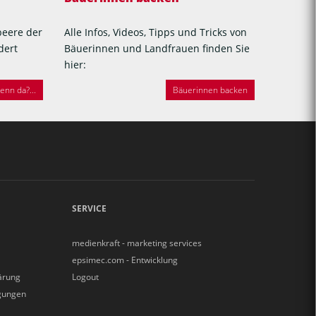
beere der
Alle Infos, Videos, Tipps und Tricks von
dert
Bäuerinnen und Landfrauen finden Sie
hier:
nn da?...
Bäuerinnen backen
SERVICE
medienkraft - marketing services
epsimec.com - Entwicklung
ärung
Logout
gungen