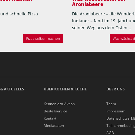
Aroniabeere
 und schnelle Pizza
Die Aroniabeere – die Wunder
Indianer – fand im 19. Jahrhun
seinen Weg aus dem Osten...
Pizza selber machen
Was wächst de
 & AKTUELLES
ÜBER KOCHEN & KÜCHE
ÜBER UNS
Kennenlern-Aktion
Team
Bestellservice
Impressum
Kontakt
Datenschutzerkl
Mediadaten
Teilnahmebedin
AGB