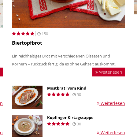
150
Biertopfbrot
Ein reichhaltiges Brot mit verschiedenen Ölsaaten und
Körnern – ruckzuck fertig, da es ohne Gehzeit auskommt.
Weiterlesen
Mostbratl vom Rind
90
en
Weiterlesen
Kopfinger Kirtagssuppe
30
en
Weiterlesen