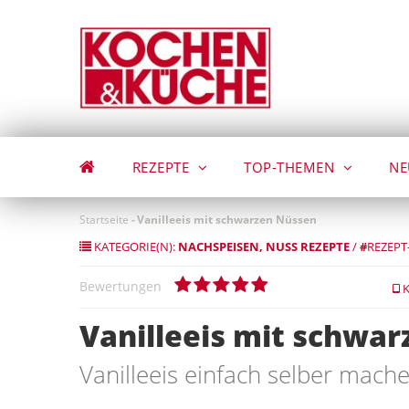
Direkt
zum
Inhalt
REZEPTE
TOP-THEMEN
NE
Startseite
-
Vanilleeis mit schwarzen Nüssen
KATEGORIE(N):
NACHSPEISEN
NUSS REZEPTE
/
#
REZEPT
Bewertungen
K
Vanilleeis mit schwa
Vanilleeis einfach selber mach