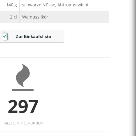
140
g
schwarze Nüsse, Abtropfgewicht
2
cl
Walnusslikör
Zur Einkaufsliste
297
KALORIEN PRO PORTION