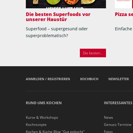
Die besten Superfoods vor
Pizza 
unserer Haustür
Superfood – supergesund oder
Einfache
superproblematisch?
Die besten...
ANMELDEN / REGISTRIEREN
KOCHBUCH
NEWSLETTER
RUND UMS KOCHEN
INTERESSANTES
Kurse & Workshops
News
Kochrezepte
Genuss-Termine
Kochen & Küche Blog "Gut gekocht"
Fotos