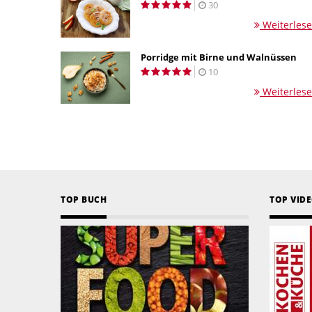
30
Weiterles
Porridge mit Birne und Walnüssen
10
Weiterles
TOP BUCH
TOP VID