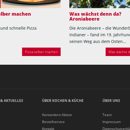
selber machen
Was wächst denn da?
Aroniabeere
 und schnelle Pizza
Die Aroniabeere – die Wunder
Indianer – fand im 19. Jahrhun
seinen Weg aus dem Osten...
Pizza selber machen
Was wächst de
 & AKTUELLES
ÜBER KOCHEN & KÜCHE
ÜBER UNS
Kennenlern-Aktion
Team
Bestellservice
Impressum
Kontakt
Datenschutzerkl