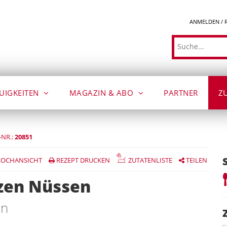
ANMELDEN / 
Suche
UIGKEITEN
MAGAZIN & ABO
PARTNER
Z
-NR.:
20851
OCHANSICHT
REZEPT DRUCKEN
ZUTATENLISTE
TEILEN
rzen Nüssen
en