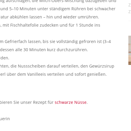
umig aufschlagen, die Milch-Obers-Mischung dazugeben und
Z
n und 5–10 Minuten unter ständigem Rühren bei schwacher
Z
ratur abkühlen lassen – hin und wieder umrühren.
, mit Fischhaltefolie zudecken und für 1 Stunde ins
Gefrierfach lassen, bis sie vollständig gefroren ist (3–4
ddessen alle 30 Minuten kurz durchzurühren.
iden.
ichten, die Nussscheiben darauf verteilen, den Gewürzsirup
erl über dem Vanilleeis verteilen und sofort genießen.
ieren Sie unser Rezept für
schwarze Nüsse
.
uerin