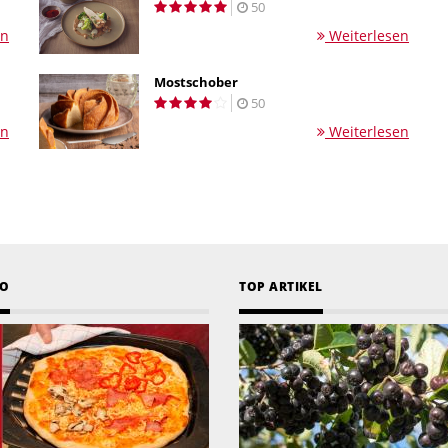
50
en
Weiterlesen
Mostschober
50
en
Weiterlesen
EO
TOP ARTIKEL