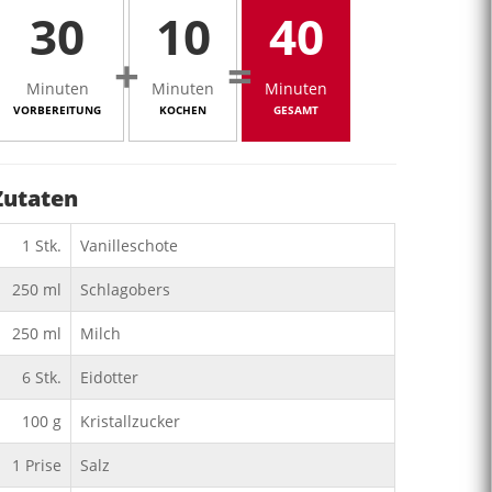
30
10
40
+
=
Minuten
Minuten
Minuten
VORBEREITUNG
KOCHEN
GESAMT
Zutaten
1
Stk.
Vanilleschote
250
ml
Schlagobers
250
ml
Milch
6
Stk.
Eidotter
100
g
Kristallzucker
1
Prise
Salz