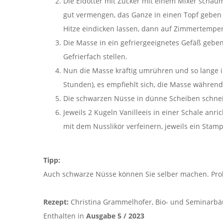
Die Eidotter mit Zucker mit einem Mixer scha
gut vermengen, das Ganze in einen Topf gebe
Hitze eindicken lassen, dann auf Zimmertempe
Die Masse in ein gefriergeeignetes Gefäß geben
Gefrierfach stellen.
Nun die Masse kräftig umrühren und so lange im 
Stunden), es empfiehlt sich, die Masse währen
Die schwarzen Nüsse in dünne Scheiben schne
Jeweils 2 Kugeln Vanilleeis in einer Schale anr
mit dem Nusslikör verfeinern, jeweils ein Stamp
Tipp:
Auch schwarze Nüsse können Sie selber machen. Prob
Rezept:
Christina Grammelhofer, Bio- und Seminarbä
Enthalten in
Ausgabe 5 / 2023