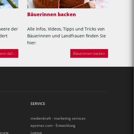
Bäuerinnen backen
beere der
Alle Infos, Videos, Tipps und Tricks von
dert
Bäuerinnen und Landfrauen finden Sie
hier:
nn da?...
Bäuerinnen backen
SERVICE
medienkraft - marketing services
epsimec.com - Entwicklung
ärung
Logout