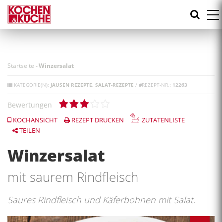
Direkt
zum
Inhalt
Startseite
-
Winzersalat
KATEGORIE(N):
JAUSEN REZEPTE
SALAT-REZEPTE
/
#
REZEPT-NR.:
12263
Bewertungen
KOCHANSICHT
REZEPT DRUCKEN
ZUTATENLISTE
TEILEN
Winzersalat
mit saurem Rindfleisch
Saures Rindfleisch und Käferbohnen mit Salat.